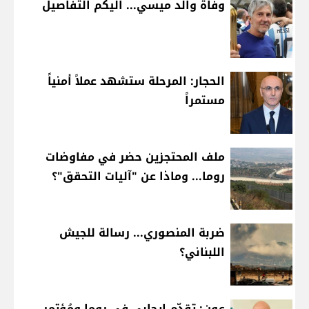
وفاة والد ميسي... اليكم التفاصيل
الحجار: المرحلة ستشهد عملاً أمنياً
مستمراً
ملف المحتجزين حضر في مفاوضات
روما... وماذا عن "آليات التحقق"؟
ضربة المنصوري... رسالة للجيش
اللبناني؟
عون: تقدّم إيجابي في روما ومُؤتمر