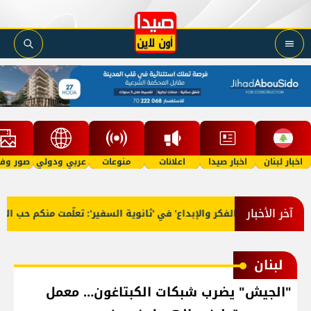
اخبار لبنان
اخبار صيدا
اعلانات
منوعات
عربي ودولي
صور وفي
آخر الأخبار
رّج 'فوج الفكر والإبداع' في 'ثانوية السفير': تعلّمت منكم حب الوطن 
لبنان
"الجيش" يضرب شبكات الكبتاغون… معمل