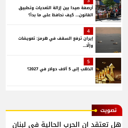
3
أرصفة صيدا بين إزالة التعديات وتطبيق
القانون... كيف نحافظ على ما بدأ؟
4
إيران ترفع السقف في هرمز: تعويضات
وإلّا...
5
الذهب إلى 5 آلاف دولار في 2027؟
ﺗﺼﻮﻳﺖ
هل تعتقد ان الحرب الحالية في لبنان