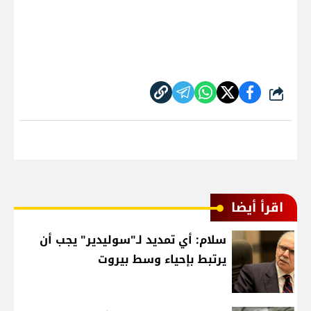
شارك
اقرأ أيضا
سلام: أي تمديد لـ"سوليدير" يجب أن
يرتبط بإحياء وسط بيروت