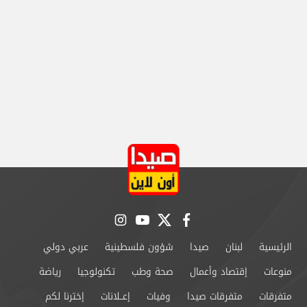
instagram
youtube
twitter
facebook
الرئيسية
لبنان
صيدا
شؤون فلسطينية
عربي دولي
منوعات
إقتصاد وأعمال
صحة وطب
تكنولوجيا
رياضة
متفرقات
متفرقات صيدا
وفيات
إعــلانات
إخترنا لكم