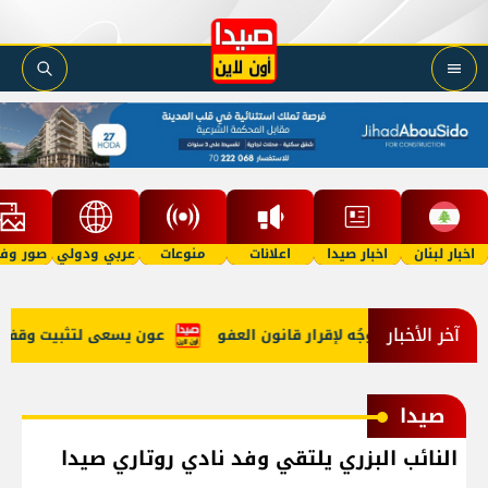
اخبار لبنان
اخبار صيدا
اعلانات
منوعات
عربي ودولي
صور وفي
آخر الأخبار
هي الحرب وتوجُه لإقرار قانون العفو
عون يسعى لتثبيت وقف النار 
صيدا
النائب البزري يلتقي وفد نادي روتاري صيدا