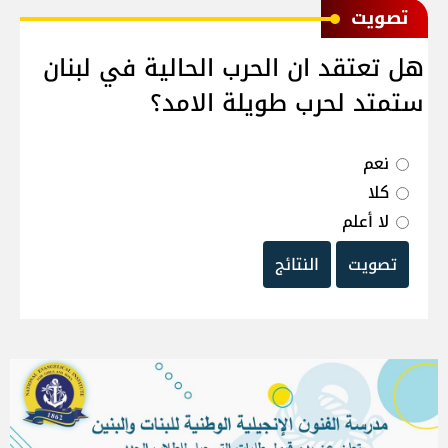
ﺗﺼﻮﻳﺖ
هل تعتقد ان الحرب الحالية في لبنان
ستمتد لحرب طويلة الامد؟
نعم
كلا
لا أعلم
تصويت
النتائج