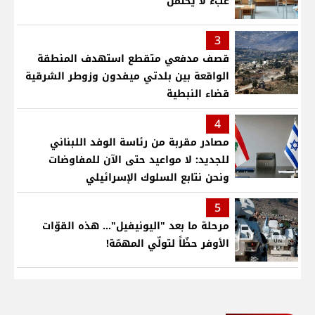
عبء لا يُحتمل
3
قصف مدفعي متقطع استهدف المنطقة
الواقعة بين بلدتي ميفدون وزوطر الشرقية
قضاء النبطية
4
مصادر مقربة من رئاسة الوفد اللبناني
للجديد: لا مواعيد حتى الآن للمفاوضات
ونحن نتابع السلوك الإسرائيلي
5
مرحلة ما بعد "اليونيفيل"... هذه القوّات
الأوفر حظّاً لتولّي المهمّة!