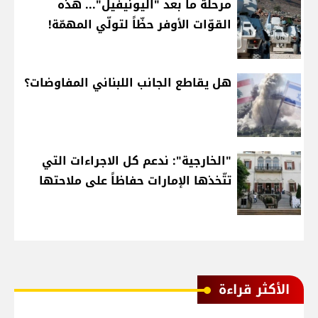
مرحلة ما بعد "اليونيفيل"... هذه
القوّات الأوفر حظّاً لتولّي المهمّة!
هل يقاطع الجانب اللبناني المفاوضات؟
"الخارجية": ندعم كل الاجراءات التي
تتّخذها الإمارات حفاظاً على ملاحتها
الأكثر قراءة