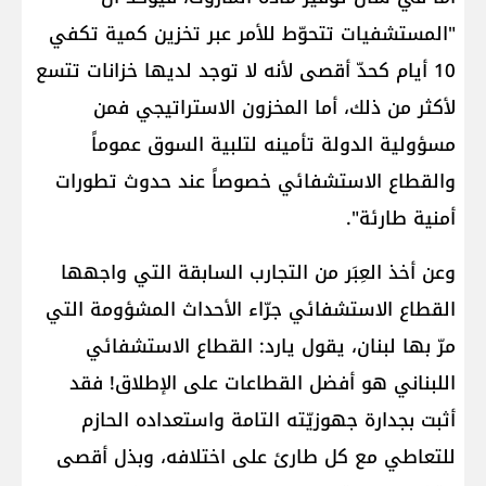
"المستشفيات تتحوّط للأمر عبر تخزين كمية تكفي
10 أيام كحدّ أقصى لأنه لا توجد لديها خزانات تتسع
لأكثر من ذلك، أما المخزون الاستراتيجي فمن
مسؤولية الدولة تأمينه لتلبية السوق عموماً
والقطاع الاستشفائي خصوصاً عند حدوث تطورات
أمنية طارئة".
وعن أخذ العِبَر من التجارب السابقة التي واجهها
القطاع الاستشفائي جرّاء الأحداث المشؤومة التي
مرّ بها لبنان، يقول يارد: القطاع الاستشفائي
اللبناني هو أفضل القطاعات على الإطلاق! فقد
أثبت بجدارة جهوزيّته التامة واستعداده الحازم
للتعاطي مع كل طارئ على اختلافه، وبذل أقصى