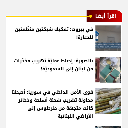
اقرأ أيضا
في بيروت: تفكيك شبكتين منظّمتين
للدعارة!
بالصورة: إحباط عمليّة تهريب مخدّرات
من لبنان إلى السعوديّة!
قوى الأمن الداخلي في سوريا: أحبطنا
محاولة تهريب شحنة أسلحة وذخائر
كانت متجهة من طرطوس إلى
الأراضي اللبنانية