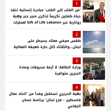
1
'من القلب إلى القلب' مبادرة إنسانية تنقذ
حياة طفلين تكريماً لذكرى منير جبر وهبة
روتارية عبر Gift of Life Lebanon لعمليات
قلب لأطفال في مستشفى حمود الجامعي
2
طقس صيفي معتاد يسيطر على
لبنان...والثلاثاء كتل حارة ضعيفة الفعالية
3
وزارة الطاقة: لا أزمة محروقات ومادة
البنزين متوافرة
4
بهية الحريري تستقبل وفداً من 'اتحاد عمال
فلسطين – فرع لبنان' برئاسة غسان
البقاعي