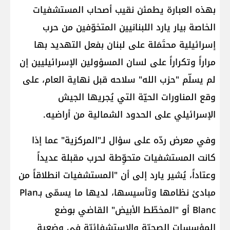
بهذه العبارة يطمئن نقيب أصحاب المستشفيات
الخاصة بيار يارد اللبنانيين المتخوّفين من حرب
إسرائيلية محتَمَلة على لبنان بفعل التهديد بها
مراراً وتكراراً على لسان المسؤولين الإسرائيليين إن
لم يسلّم "حزب الله" سلاحه قبل نهاية العام، على
وقع المناورات الحيّة التي يُجريها الجيش
الإسرائيلي على الحدود الشمالية من أراضيه.
وفي معرض ردّه على سؤال لـ"المركزية" عما إذا
كانت المستشفيات متحوِّطة لحرب مقبلة عديداً
وعتاداً، يُشير يارد إلى أن "المستشفيات انطلاقاً من
مبادئ نظامها وتأسيسها، لديها ما يسمّى بـPlan
Blanc أو "المخطّط الأبيض" القاضي بوضع
المؤسسات الصحيّة والاستشفائيّة في وضعية