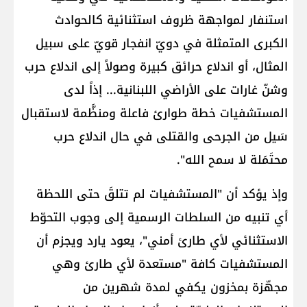
استنفار لمواجهة ظروف استثنائية كالحوادث
الكبرى المتمثلة في دويّ انفجار قويّ على سبيل
المثال، أو اندلاع حرائق كبيرة وصولاً إلى اندلاع حرب
وشنّ غارات على الأراضي اللبنانية... إذاً لدى
المستشفيات خطة طوارئ فاعلة ومنظَّمة لاستقبال
سَيل من الجرحى والقتلى في حال اندلاع حرب
محتَمَلة لا سمح الله".
وإذ يؤكد أن "المستشفيات لم تتلقَ حتى اللحظة
أي تنبيه من السلطات الرسمية إلى وجوب التحوّط
الاستثنائي لأي طارئ أمني"، يعود يارد ويجزم أن
المستشفيات كافة "مستعدة لأي طارئ وهي
مجهّزة بمخزون يكفي لمدة شهرين من