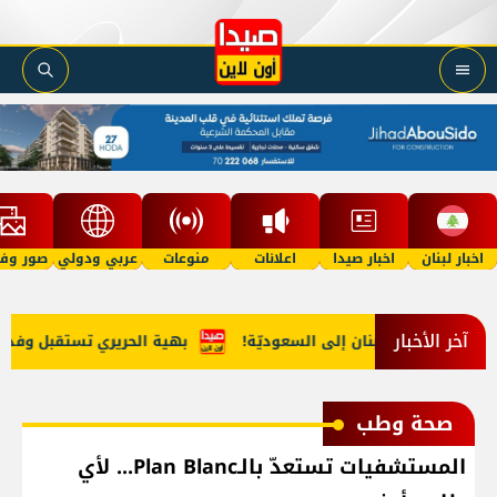
اخبار لبنان
اخبار صيدا
اعلانات
منوعات
عربي ودولي
صور وفي
آخر الأخبار
مخدّرات من لبنان إلى السعوديّة!
بهية الحريري تستقبل وفداً من '
صحة وطب
المستشفيات تستعدّ بالـPlan Blanc... لأي