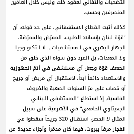
التضحيات والتفاني لعقود خلت وليس خلال العامَين
المنصرمَين وحسب.
كذلك أثبت القطاع الاستشفائي، على حد قوله، أن
"قوّة لبنان بإنسانه: الطبيب، الممرّض والممرّضة،
الجهاز البشري في المستشفيات... لا التكنولوجيا
ولا المعدات، بل الفرد دون سواه الذي خلق من
الضعف قوّة وجعل أي مستشفى في أتمّ الجهوزية
والاستعداد دائماً أبداً، لاستقبال أي مريض أو جريح
أو مُصاب على مرّ السنوات الصعبة والظروف
القاسية. إذ استطاع "المستشفى اللبناني
الجعيتاوي الجامعي" في الأشرفية على سبيل
المثال لا الحصر، استقبال 320 جريحاً سقطوا في
انفجار مرفأ بيروت، فيما كان مدمّراً وأجزاء عديدة من