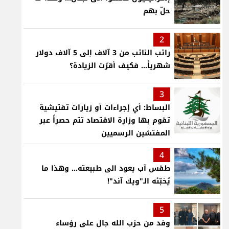
حلّ بهم
2
راتب النائب من 3 آلاف إلى 5 آلاف دولار
شهرياً... فكيف أقرّت الزيادة؟
3
البساط: أي إجراءات أو زيارات تفتيشية
تقوم بها وزارة الاقتصاد تتم حصراً عبر
المفتشين الرسميين
4
طقس آب يعود الى طبيعته... وهذا ما
يُخبّئه الـ"ويك آند"!
5
وفد من حزب الله جال على رؤساء