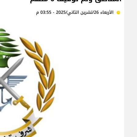
الأربعاء 26/تشرين الثاني/2025 - 03:55 م