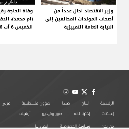
وزير الاقتصاد احال عدداً من
وفاة الحاجة رق
أصحاب المولدات المخالفين إلى
(ام محمد)، الد
النيابة العامة التمييزية
الخميس 6 آب 2026
instagram
youtube
twitter
facebook
الرئيسية
لبنان
صيدا
شؤون فلسطينية
عربي 
إعــلانات
إخترنا لكم
صور وفيديو
أرشيف
من نحن
سياسة الخصوصية
اتصل بنا