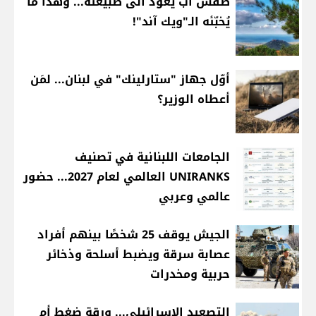
طقس آب يعود الى طبيعته... وهذا ما
يُخبّئه الـ"ويك آند"!
أوّل جهاز "ستارلينك" في لبنان... لمَن
أعطاه الوزير؟
الجامعات اللبنانية في تصنيف
UNIRANKS العالمي لعام 2027... حضور
عالمي وعربي
الجيش يوقف 25 شخصًا بينهم أفراد
عصابة سرقة ويضبط أسلحة وذخائر
حربية ومخدرات
التصعيد الإسرائيلي... ورقة ضغط أم