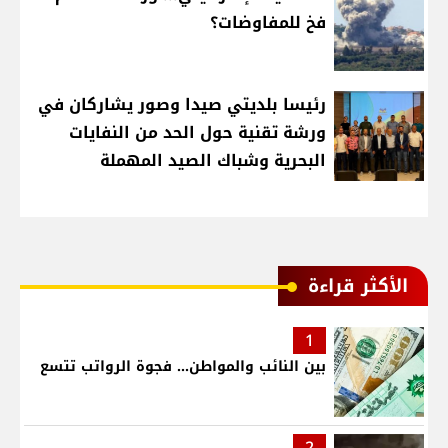
فخ للمفاوضات؟
رئيسا بلديتي صيدا وصور يشاركان في
ورشة تقنية حول الحد من النفايات
البحرية وشباك الصيد المهملة
الأكثر قراءة
1
بين النائب والمواطن... فجوة الرواتب تتسع
2