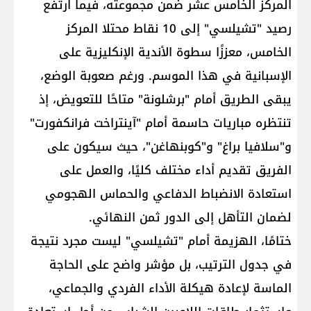
المركز الخامس عشر ضمن مجموعته، فيما ارتفع
رصيد "تشيلسي" إلى 10 نقاط محتلا المركز
الخامس، معززًا سطوة الأندية الإنكليزية على
الإسبانية في هذا الموسم. ورغم صعوبة الوضع،
يبقى الطريق أمام "برشلونة" متاحًا للتعويض، إذ
تنتظره مباريات حاسمة أمام "آينتراخت فرانكفورت"
و"سلافيا براغ" و"كوبنهاغن"، حيث سيكون على
الفريق تقديم أداء مختلف كليًا، والعمل على
استعادة الانضباط الدفاعي والحماس الهجومي
لضمان التأهل إلى الدور ثمن النهائي.
ختامًا، الهزيمة أمام "تشيلسي" ليست مجرد نتيجة
في جدول الترتيب، بل مؤشر واضح على الحاجة
الماسة لإعادة هيكلة الأداء الفردي والجماعي،