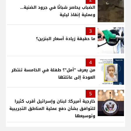
الضباب يحاصر شبانًا في جرود الضنية...
وعملية إنقاذ ليلية
3
ما حقيقة زيادة أسعار البنزين؟
4
من يعرف "أمل"؟ طفلة في الخامسة تنتظر
العودة إلى عائلتها
5
خارجية أميركا: لبنان وإسرائيل أقرب كثيرا
للتوافق بشأن دفع عملية المناطق التجريبية
وتوسيعها