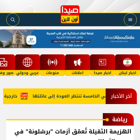
اخبار لبنان
اخبار صيدا
اعلانات
منوعات
عربي ودولي
صور وفي
آخر الأخبار
مل"؟ طفلة في الخامسة تنتظر العودة إلى عائلتها
خارجية أميرك
رياضة
الهزيمة الثقيلة تُعمّق أزمات "برشلونة" في