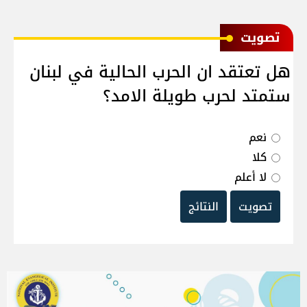
ﺗﺼﻮﻳﺖ
هل تعتقد ان الحرب الحالية في لبنان
ستمتد لحرب طويلة الامد؟
نعم
كلا
لا أعلم
تصويت
النتائج