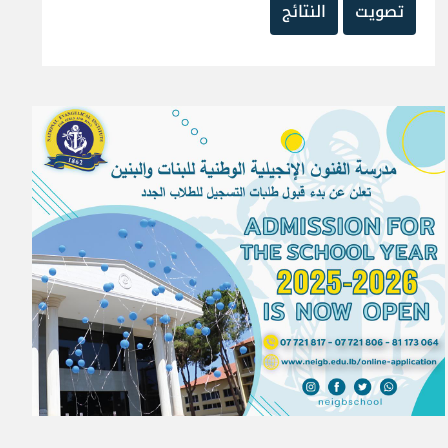
تصويت
النتائج