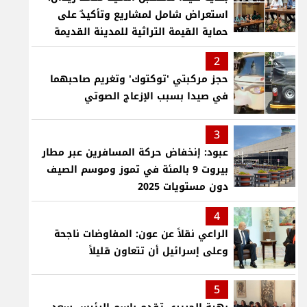
استعراض شامل لمشاريع وتأكيدٌ على
حماية القيمة التراثية للمدينة القديمة
2
حجز مركبتي 'توكتوك' وتغريم صاحبهما
في صيدا بسبب الإزعاج الصوتي
3
عبود: إنخفاض حركة المسافرين عبر مطار
بيروت 9 بالمئة في تموز وموسم الصيف
دون مستويات 2025
4
الراعي نقلاً عن عون: المفاوضات ناجحة
وعلى إسرائيل أن تتعاون قليلاً
5