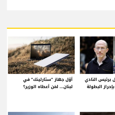
 برئيس النادي
أوّل جهاز "ستارلينك" في
إحراز البطولة
لبنان... لمَن أعطاه الوزير؟