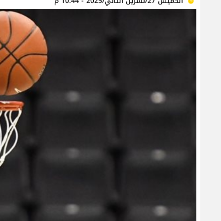
الخميس 27/تشرين الثاني/2025 - 10:44 م