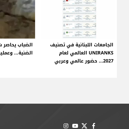
الجامعات اللبنانية في تصنيف
الضباب يحاصر ش
UNIRANKS العالمي لعام
الضنية... وعملية
2027... حضور عالمي وعربي
instagram
youtube
twitter
facebook