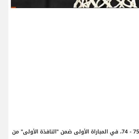
فاز منتخب لبنان في كرة السلة، على نظيره القطريّ 75 - 74، في المباراة الأولى ضمن "النافذة الأولى" من