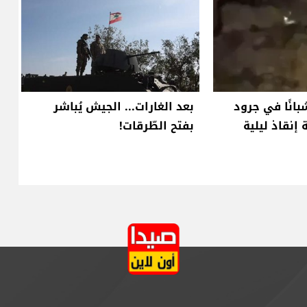
بانًا في جرود
بعد الغارات... الجيش يُباشر
 إنقاذ ليلية
بفتح الطّرقات!