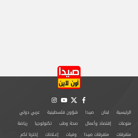
instagram
youtube
twitter
facebook
الرئيسية
لبنان
صيدا
شؤون فلسطينية
عربي دولي
منوعات
إقتصاد وأعمال
صحة وطب
تكنولوجيا
رياضة
متفرقات
متفرقات صيدا
وفيات
إعــلانات
إخترنا لكم