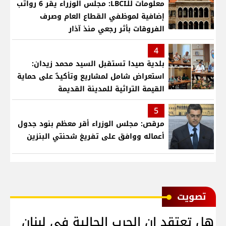
معلومات للـLBCI: مجلس الوزراء يقر 6 رواتب
إضافية لموظفي القطاع العام وصرف
الفروقات بأثر رجعي منذ آذار
4
بلدية صيدا تستقبل السيد محمد زيدان:
استعراض شامل لمشاريع وتأكيدٌ على حماية
القيمة التراثية للمدينة القديمة
5
مرقص: مجلس الوزراء أقر معظم بنود جدول
أعماله ووافق على تفريغ شحنتي البنزين
ﺗﺼﻮﻳﺖ
هل تعتقد ان الحرب الحالية في لبنان