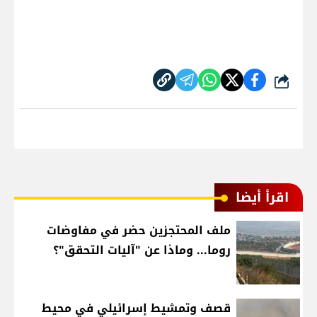
شارك
اقرأ أيضا
ملف المحتجزين حضر في مفاوضات
روما... وماذا عن "آليات التحقق"؟
قصف وتمشيط إسرائيلي في محيط