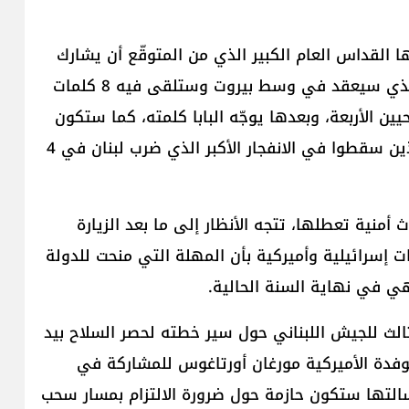
ا القداس العام الكبير الذي من المتوقّع أن يشارك
فيه أكثر من مئة ألف لبناني، و«اللقاء المسكوني» الذي سيعقد في وسط بيروت وستلقى فيه 8 كلمات
ين الأربعة، وبعدها يوجّه البابا كلمته، كما ستكون
هناك وقفة صامتة في مرفأ بيروت، إجلالاً للضحايا الذين سقطوا في الانفجار الأكبر الذي ضرب لبنان في 4
أمنية تعطلها، تتجه الأنظار إلى ما بعد الزيارة
 إسرائيلية وأميركية بأن المهلة التي منحت للدولة
تهي في نهاية السنة الحالية.
الثالث للجيش اللبناني حول سير خطته لحصر السلاح بيد
وفدة الأميركية مورغان أورتاغوس للمشاركة في
سالتها ستكون حازمة حول ضرورة الالتزام بمسار سحب