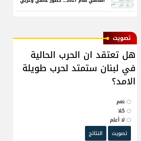
العالمي لعام 2027... حضور عالمي وعربي
ﺗﺼﻮﻳﺖ
هل تعتقد ان الحرب الحالية
في لبنان ستمتد لحرب طويلة
الامد؟
نعم
كلا
لا أعلم
تصويت
النتائج