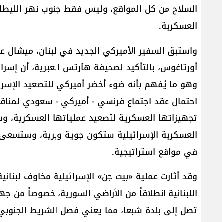
السلاح من كل المواقع، وليس فقط جنوب نهر الليطان
العسكرية.
واستبق السفير الأميركي الجديد في لبنان، ميشال ع
أورتاغوس، بالتأكيد لصحيفة هآرتس العبرية، أن إسرائ
وهو ما يُفهم بأنه ضوء أخضر أميركي للتصعيد الإسر
احتمال عقد اجتماع فرنسي - أميركي - سعودي لمناق
تجهيزاتها العسكرية لتصعيد عملياتها العسكرية، وس
العسكرية الإسرائيلية ستكون جوية وبرية، وستسعى ف
في مواقع استراتيجية.
وقد أثارت عملية «بيت جن» الإسرائيلية مخاوف لبنانية،
اللبنانية انطلاقاً من الأراضي السورية، خصوصاً من جه
تصل إلى بلدة شبعا، مما يعني فصل الشريط الجنوبي ا