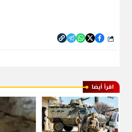
شارك
اقرأ أيضا