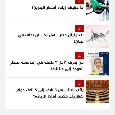
2
ما حقيقة زيادة أسعار البنزين؟
3
بعد زلزال مصر... هل يجب أن نخاف في
لبنان؟
4
من يعرف "أمل"؟ طفلة في الخامسة تنتظر
العودة إلى عائلتها
5
راتب النائب من 3 آلاف إلى 5 آلاف دولار
شهرياً... فكيف أقرّت الزيادة؟