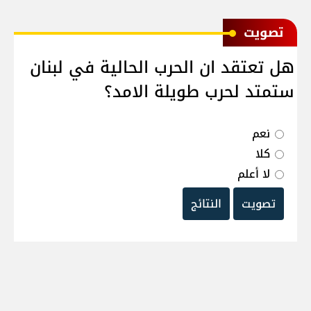
ﺗﺼﻮﻳﺖ
هل تعتقد ان الحرب الحالية في لبنان
ستمتد لحرب طويلة الامد؟
نعم
كلا
لا أعلم
تصويت
النتائج