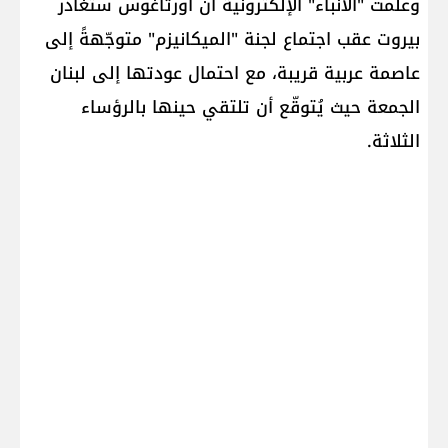
وعلمت "الأنباء" الإلكترونية أنّ أورتاغوس ستغادر
بيروت عقب اجتماع لجنة "الميكانيزم" متوجّهةً إلى
عاصمة عربية قريبة، مع احتمال عودتها إلى لبنان
الجمعة حيث يُتوقّع أن تلتقي حينها بالرؤساء
الثلاثة.