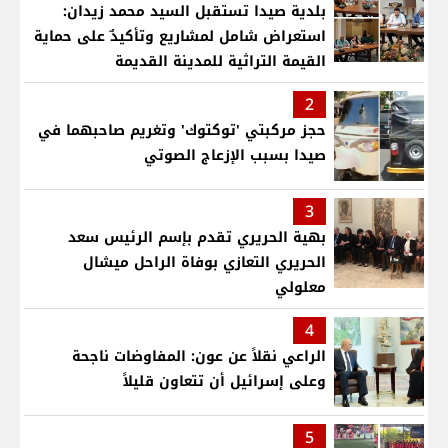
بلدية صيدا تستقبل السيد محمد زيدان:
استعراض شامل لمشاريع وتأكيدٌ على حماية
القيمة التراثية للمدينة القديمة
2
حجز مركبتي 'توكتوك' وتغريم صاحبهما في
صيدا بسبب الإزعاج الصوتي
3
بهية الحريري تقدم بإسم الرئيس سعد
الحريري التعازي بوفاة الراحل ميشال
معلولي
4
الراعي نقلاً عن عون: المفاوضات ناجحة
وعلى إسرائيل أن تتعاون قليلاً
5