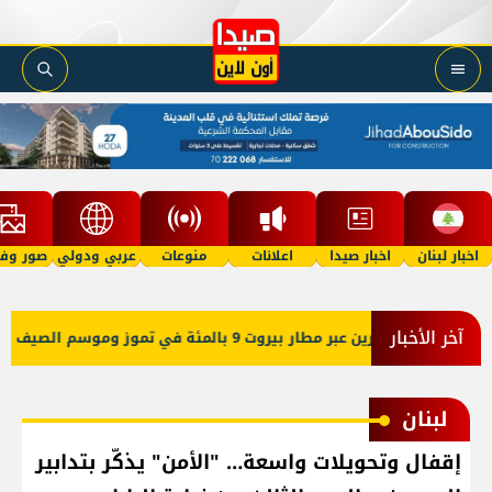
اخبار لبنان
اخبار صيدا
اعلانات
منوعات
عربي ودولي
صور وفي
آخر الأخبار
ين عبر مطار بيروت 9 بالمئة في تموز وموسم الصيف دون مستويات 2025
لبنان
إقفال وتحويلات واسعة… "الأمن" يذكّر بتدابير