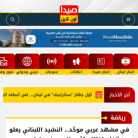
اخبار لبنان
اخبار صيدا
اعلانات
منوعات
عربي ودولي
صور وفي
آخر الأخبار
أوّل جهاز "ستارلينك" في لبنان... لمَن أعطاه الوزير؟
رياضة
في مشهد عربي موحَّد… النشيد اللبناني يعلو