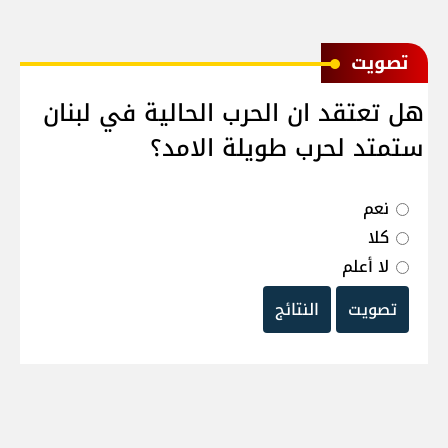
ﺗﺼﻮﻳﺖ
هل تعتقد ان الحرب الحالية في لبنان
ستمتد لحرب طويلة الامد؟
نعم
كلا
لا أعلم
تصويت
النتائج