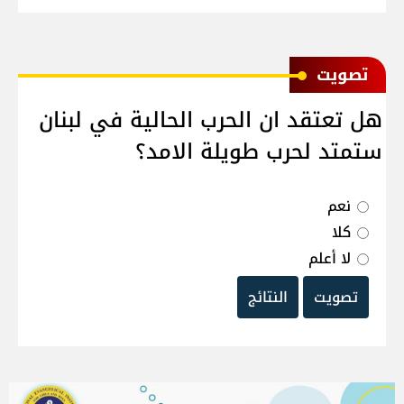
ﺗﺼﻮﻳﺖ
هل تعتقد ان الحرب الحالية في لبنان
ستمتد لحرب طويلة الامد؟
نعم
كلا
لا أعلم
تصويت
النتائج