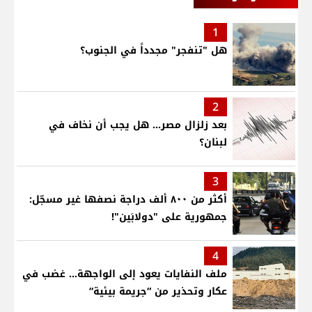
1
هل "تنفجر" مجدداً في الجنوب؟
2
بعد زلزال مصر... هل يجب أن نخاف في
لبنان؟
3
أكثر من ٨٠٠ ألف دراجة نصفها غير مسجّل:
جمهورية على "دولابَين"!
4
ملف النفايات يعود إلى الواجهة… غضب في
عكار وتحذير من “جريمة بيئية“