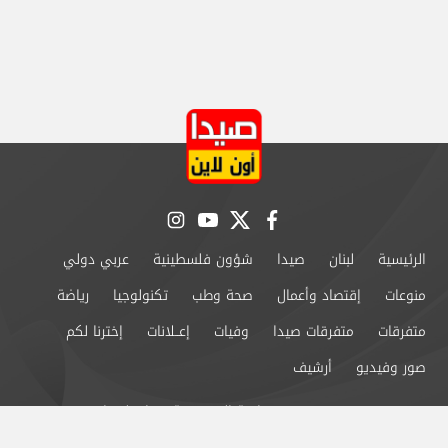
instagram
youtube
twitter
facebook
الرئيسية
لبنان
صيدا
شؤون فلسطينية
عربي دولي
منوعات
إقتصاد وأعمال
صحة وطب
تكنولوجيا
رياضة
متفرقات
متفرقات صيدا
وفيات
إعــلانات
إخترنا لكم
صور وفيديو
أرشيف
من نحن
سياسة الخصوصية
اتصل بنا
©2024 صيدا اون لاين All Rights Reserved.