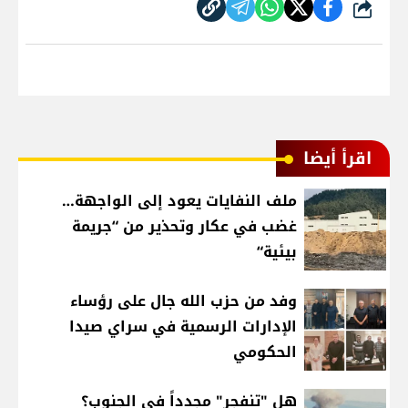
شارك
اقرأ أيضا
ملف النفايات يعود إلى الواجهة…
غضب في عكار وتحذير من “جريمة
بيئية“
وفد من حزب الله جال على رؤساء
الإدارات الرسمية في سراي صيدا
الحكومي
هل "تنفجر" مجدداً في الجنوب؟