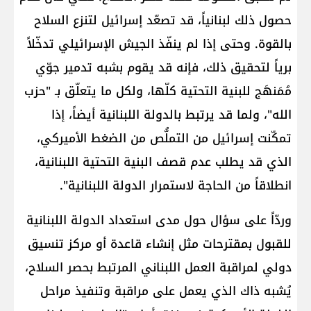
حصول ذلك لبنانياً، قد تصعّد إسرائيل لتنزع السلاح
بالقوة. وحتى إذا لم ينفّذ الجيش الإسرائيلي تدخّلاً
برياً لتحقيق ذلك، فإنه قد يقوم بشبه تدمير جوّي
مُمَنهَج للبنية التحتية كلّها، ولكل ما يتعلّق بـ "حزب
الله"، ولما قد يرتبط بالدولة اللبنانية أيضاً، إذا
تمكّنت إسرائيل من التملُّص من الضغط الأميركي،
الذي قد يطلب عدم قصف البنية التحتية اللبنانية،
انطلاقاً من الحاجة لاستمرار الدولة اللبنانية".
وردّاً على سؤال حول مدى استعداد الدولة اللبنانية
للقبول بمقترحات مثل إنشاء قاعدة أو مركز تنسيق
دولي لمراقبة العمل اللبناني المرتبط بحصر السلاح،
يُشبه ذاك الذي يعمل على مراقبة وتنفيذ مراحل