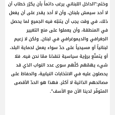
وختم:"الداخل اللبناني يرغب دائماً بأن يكرّر خطاب أن
لا أحد سيمسّ بلبنان، وأن لا أحد يقدر على أن يفعل
ذلك، في وقت يجب أن يتنبّه فيه الجميع لما يحصل
في المنطقة، وأن يعملوا على منع التغيير
الجغرافي والديموغرافي في لبنان. ولكن لا زعيم
لبنانياً أو مسيحياً على حدّ سواء يعمل لحماية البلد،
أو يتمتّع برؤية سياسية تنقذنا ممّا نحن فيه. فلا
شيء يهمّهم كلّهم سوى عدد النواب الذي قد
يحصلون عليه في الانتخابات النيابية، والحفاظ على
مصالحهم الذاتية لا أكثر. فهذا هو الحدّ الأقصى
المتوفّر لدينا الآن مع الأسف".