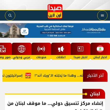
اخبار لبنان
اخبار صيدا
اعلانات
منوعات
عربي ودولي
صور وفي
آخر الأخبار
لى طبيعته... وهذا ما يُخبّئه الـ"ويك آند"!
إسرائيليّون تسلّلوا 
لبنان
إنشاء مركز تنسيق دولي... ما موقف لبنان من