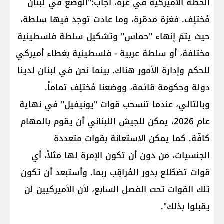
الخطة الأميركية في غزة، أجاب:"الوضع في لبنان
مُختلِف. فغزة مدمّرة، وما عادت توجد فيها سلطة،
حيث يتمّ إنهاء "حماس" وتشكيل سلطة فلسطينية
مختلفة، أو سلطة عربية - فلسطينية بغطاء أميركي
للحكم وإدارة الأمور هناك. بينما نحن في لبنان لدينا
دولة وحكومة قائمة، ووضعنا مُختلِف تماماً.
وبالتالي، عندما تنسحب قوات "يونيفيل" في نهاية
عام 2026، يمكن للجيش اللبناني أن يقوم بالمهام
كافّة. كما يمكن الاستعانة بقوات متعددة
الجنسيات، من دون أن تكون الإمرة لها مثلاً، أي
قوات تضطّلع بدور المُراقِب ربما. وأستبعد أن تكون
تلك القوات تحت الفصل السابع، لأن الأميركيين لن
يقبلوا بذلك".