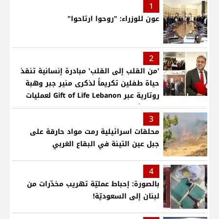
1
عون للوزراء: "روحوا ارتاحوا"
2
'من القلب إلى القلب' مبادرة إنسانية تنقذ
حياة طفلين تكريماً لذكرى منير جبر وهبة
روتارية عبر Gift of Life Lebanon لعمليات
قلب لأطفال في مستشفى حمود الجامعي
3
محلقات اسرائيلية رمت مواد حارقة على
جبل عين التينة في البقاع الغربي
4
بالصورة: إحباط عمليّة تهريب مخدّرات من
لبنان إلى السعوديّة!