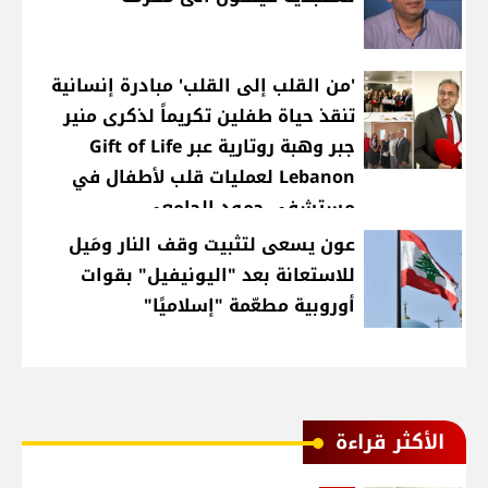
'من القلب إلى القلب' مبادرة إنسانية
تنقذ حياة طفلين تكريماً لذكرى منير
جبر وهبة روتارية عبر Gift of Life
Lebanon لعمليات قلب لأطفال في
مستشفى حمود الجامعي
عون يسعى لتثبيت وقف النار ومَيل
للاستعانة بعد "اليونيفيل" بقوات
أوروبية مطعّمة "إسلاميًا"
الأكثر قراءة