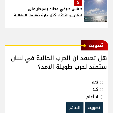
5
طقس صيفي معتاد يسيطر على
لبنان...والثلاثاء كتل حارة ضعيفة الفعالية
ﺗﺼﻮﻳﺖ
هل تعتقد ان الحرب الحالية في لبنان
ستمتد لحرب طويلة الامد؟
نعم
كلا
لا أعلم
تصويت
النتائج