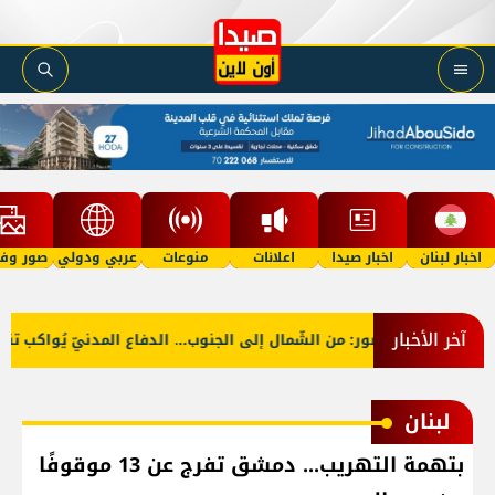
اخبار لبنان
اخبار صيدا
اعلانات
منوعات
عربي ودولي
صور وفي
آخر الأخبار
عي
بالصّور: من الشّمال إلى الجنوب... الدفاع المدنيّ يُواكب تنظ
لبنان
بتهمة التهريب... دمشق تفرج عن 13 موقوفًا