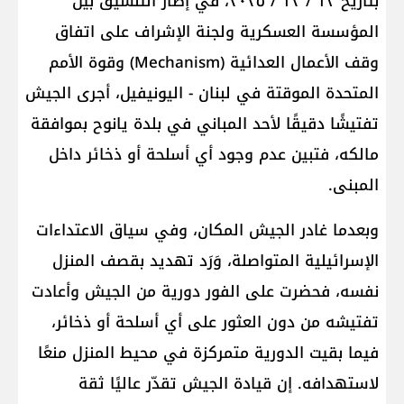
بتاريخ ١٣ / ١٢ / ٢٠٢٥، في إطار التنسيق بين
المؤسسة العسكرية ولجنة الإشراف على اتفاق
وقف الأعمال العدائية (Mechanism) وقوة الأمم
المتحدة الموقتة في لبنان - اليونيفيل، أجرى الجيش
تفتيشًا دقيقًا لأحد المباني في بلدة يانوح بموافقة
مالكه، فتبين عدم وجود أي أسلحة أو ذخائر داخل
المبنى.
وبعدما غادر الجيش المكان، وفي سياق الاعتداءات
الإسرائيلية المتواصلة، وَرَد تهديد بقصف المنزل
نفسه، فحضرت على الفور دورية من الجيش وأعادت
تفتيشه من دون العثور على أي أسلحة أو ذخائر،
فيما بقيت الدورية متمركزة في محيط المنزل منعًا
لاستهدافه. إن قيادة الجيش تقدّر عاليًا ثقة