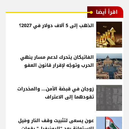
اقرأ أيضا
الذهب إلى 5 آلاف دولار في 2027؟
الفاتيكان يتحرك لدعم مسار ينهي
الحرب وتوجُه لإقرار قانون العفو
زوجان في قبضة الأمن... والمخدرات
تقودهما إلى الاعتراف
عون يسعى لتثبيت وقف النار ومَيل
للاستعانة بعد "اليونيفيل" بقوات