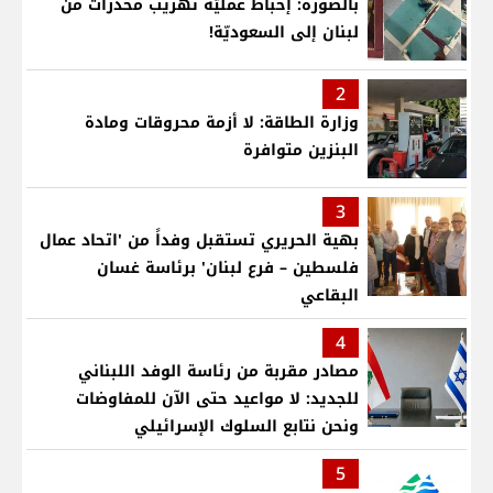
بالصورة: إحباط عمليّة تهريب مخدّرات من
لبنان إلى السعوديّة!
2
وزارة الطاقة: لا أزمة محروقات ومادة
البنزين متوافرة
3
بهية الحريري تستقبل وفداً من 'اتحاد عمال
فلسطين – فرع لبنان' برئاسة غسان
البقاعي
4
مصادر مقربة من رئاسة الوفد اللبناني
للجديد: لا مواعيد حتى الآن للمفاوضات
ونحن نتابع السلوك الإسرائيلي
5