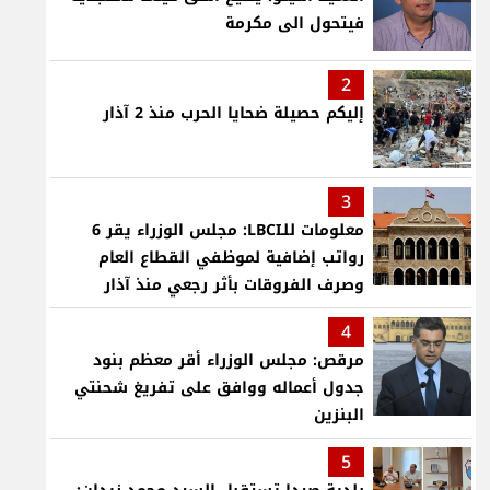
فيتحول الى مكرمة
2
إليكم حصيلة ضحايا الحرب منذ 2 آذار
3
معلومات للـLBCI: مجلس الوزراء يقر 6
رواتب إضافية لموظفي القطاع العام
وصرف الفروقات بأثر رجعي منذ آذار
4
مرقص: مجلس الوزراء أقر معظم بنود
جدول أعماله ووافق على تفريغ شحنتي
البنزين
5