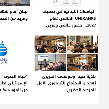
الجامعات اللبنانية في تصنيف
لبنان أمام شهري
UNIRANKS العالمي لعام
ومزيد من التّصع
2027... حضور عالمي وعربي
بلدية صيدا ومؤسسة الحريري
"مياه الجنوب":
تعقدان الاجتماع التشاوري الأول
الإسرائيلي أطلق
للمرصد الحضري
من المؤسسة في