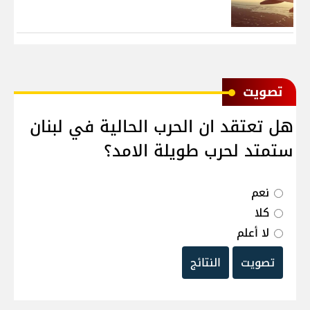
ﺗﺼﻮﻳﺖ
هل تعتقد ان الحرب الحالية في لبنان
ستمتد لحرب طويلة الامد؟
نعم
كلا
لا أعلم
تصويت
النتائج