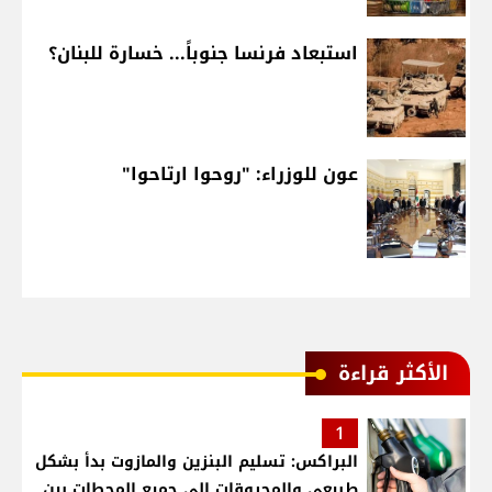
استبعاد فرنسا جنوباً... خسارة للبنان؟
عون للوزراء: "روحوا ارتاحوا"
الأكثر قراءة
1
البراكس: تسليم البنزين والمازوت بدأ بشكل
طبيعي والمحروقات إلى جميع المحطات بين