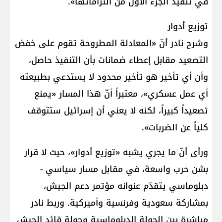
في تنفيذ الجزء الأول من التزاماتها».
توزيع أدوار
وشرح نادر أنّ «المعادلة المطروحة تقوم على خفض
التصعيد مقابل إعطاء ضمانات بأن التنفيذ حاصل،
وأن أي تأخير هو تأخير محدود لا يستدعي بطبيعته
أي عمل عسكري»، معتبراً أنّ هذا المسار «يمنع
تصعيداً كبيراً، لكنه لا يعني أن إسرائيل ستتوقف
كلياً عن الضربات».
ورأى أنّ ما يجري يشبه «توزيع أدوار»، حيث لا قرار
بشن حرب واسعة، في مقابل مسار سياسي -
دبلوماسي يتقدّم عنوانه مؤتمر دعم الجيش،
بمشاركة سعودية وفرنسية وأميركية. وربط نادر
مباشرة بين الجولة الدبلوماسية وجولة قائد الجيش