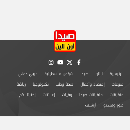
instagram
youtube
twitter
facebook
الرئيسية
لبنان
صيدا
شؤون فلسطينية
عربي دولي
منوعات
إقتصاد وأعمال
صحة وطب
تكنولوجيا
رياضة
متفرقات
متفرقات صيدا
وفيات
إعــلانات
إخترنا لكم
صور وفيديو
أرشيف
من نحن
سياسة الخصوصية
اتصل بنا
©2024 صيدا اون لاين All Rights Reserved.