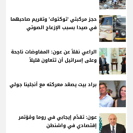
حجز مركبتي 'توكتوك' وتغريم صاحبهما
في صيدا بسبب الإزعاج الصوتي
الراعي نقلاً عن عون: المفاوضات ناجحة
وعلى إسرائيل أن تتعاون قليلاً
براد بيت يصعّد معركته مع أنجلينا جولي
عون: تقدّم إيجابي في روما ومُؤتمر
إقتصادي في واشنطن