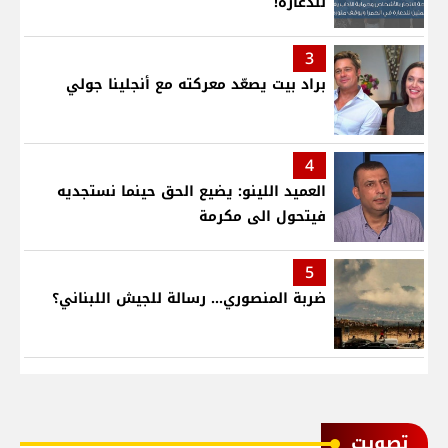
للدعارة!
3
براد بيت يصعّد معركته مع أنجلينا جولي
4
العميد اللينو: يضيع الحق حينما نستجديه
فيتحول الى مكرمة
5
ضربة المنصوري... رسالة للجيش اللبناني؟
ﺗﺼﻮﻳﺖ