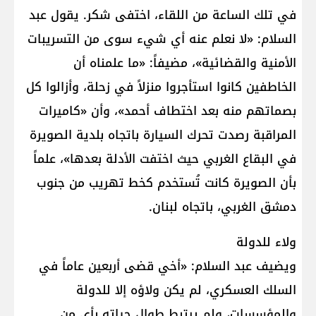
في تلك الساعة من اللقاء، اختفى شكر. يقول عبد
السلام: «لا نعلم عنه أي شيء سوى من التسريبات
الأمنية والقضائية»، مضيفاً: «ما علمناه أن
الخاطفين كانوا استأجروا منزلاً في زحلة، وأزالوا كل
بصماتهم منه بعد اختطاف أحمد»، وأن «كاميرات
المراقبة رصدت تحرك السيارة باتجاه بلدية الصويرة
في البقاع الغربي حيث اختفت الأدلة بعدها»، علماً
بأن الصويرة كانت تُستخدم كخط تهريب من جنوب
دمشق الغربي، باتجاه لبنان.
ولاء للدولة
ويضيف عبد السلام: «أخي قضى أربعين عاماً في
السلك العسكري، لم يكن ولاؤه إلا للدولة
والمؤسسات، ولم يرتبط طوال حياته بأي من