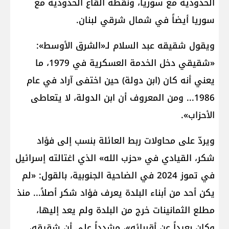
الحدودية مع سوريا، ونقطة القاع الحدودية مع
سوريا أيضاً في شمال شرقي لبنان.
ويقول شقيقه عبد السلام لـ«الشرق الأوسط»:
«شقيقي دخل الخدمة العسكرية في 1979، ما
يعني أنه كان (ابن دولة) حين اختفى آراد في عام
1986... ومن المعروف أن ابن الدولة، لا يتعاطى
الأحزاب».
ويردّ على محاولات ربط العائلة بنسب إلى فؤاد
شكر، القيادي في «حزب الله» الذي اغتالته إسرائيل
في تموز 2024 في الضاحية الجنوبية، بالقول: «لم
يكن أحد من أبناء البلدة يعرف فؤاد شكر أصلاً... منذ
مطلع الثمانينات خرج من البلدة ولم يعد إليها،
وكان بعيداً عن أقربائه»، مشدداً على أن شقيقه،