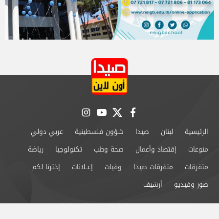
instagram
youtube
twitter
facebook
الرئيسية
لبنان
صيدا
شؤون فلسطينية
عربي دولي
منوعات
إقتصاد وأعمال
صحة وطب
تكنولوجيا
رياضة
متفرقات
متفرقات صيدا
وفيات
إعــلانات
إخترنا لكم
صور وفيديو
أرشيف
من نحن
سياسة الخصوصية
اتصل بنا