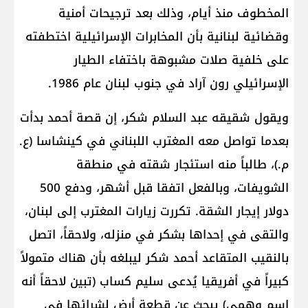
المخطوف منذ أيام، وذلك بعد ترجيحات أمنية
وقضائية لبنانية بأن المخابرات الإسرائيلية اختطفته
على خلفية صلات مشبوهة باختفاء الطيار
الإسرائيلي رون آراد في جنوب لبنان عام 1986.
ويقول شقيقه عبد السلام شكر، إن قصة أحمد بدأت
بعدما تواصل معه المغترب اللبناني في كينشاسا (ع.
م.)، طالباً منه استئجار شقته في منطقة
الشويفات، وبالفعل اتفقا قبل أشهر، ودفع 500
دولار إيجار الشقة. تكررت زيارات المغترب إلى لبنان،
والتقى في إحداها بشكر في منزله، ولاحقاً، اتصل
بالنقيب المتقاعد أحمد شكر ليبلغه بأن هناك متمولاً
كبيراً في أفريقيا يُدعى سليم كساب (تبين لاحقاً أنه
اسم وهمي) يبحث عن قطعة أرض لشرائها في