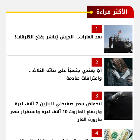
الأكثر قراءة
1
بعد الغارات... الجيش يُباشر بفتح الطّرقات!
2
أبٌ يعتدي جنسيّاً على بناته الثلاث…
واعترافاتٌ صادمة
3
انخفاض سعر صفيحتي البنزين 7 آلاف ليرة
وارتفاع المازوت 10 آلاف ليرة واستقرار سعر
قارورة الغاز
4