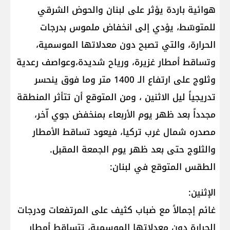
هوائية باردة يؤثر على لبنان والحوض الشرقي
للمتوسّط، يؤدي إلى انخفاض ملموس بدرجات
الحرارة، والتي تصبح دون معدلاتها الموسمية،
وتساقط أمطار غزيرة، ورياح شديدة،وعواصف رعدية
وثلوج على ارتفاع الـ 1400 متر وما فوق ينحسر
تدريجياً ليل الاثنين ، ومن المتوقع أن تتأثر المنطقة
مجدداً بعد ظهر يوم الأربعاء بمنخفض جوي اّخر،
مصدره شمال غرب تركيا، فيعود تساقط الأمطار
والثلوج حتى بعد ظهر يوم الجمعة المقبل.
الطقس المتوقع في لبنان:
الإثنين:
غائم إجمالاً مع ضباب كثيف على المرتفعات ودرجات
الحرارة دون معدلاتها الموسمية، تتساقط أمطار