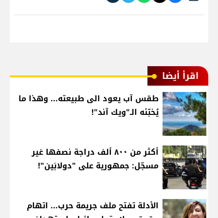
اقرأ أيضا
طقس آب يعود الى طبيعته... وهذا ما
يُخبّئه الـ"ويك آند"!
أكثر من ٨٠٠ ألف دراجة نصفها غير
مسجّل: جمهورية على "دولابَين"!
الأدلة تفتح ملف جريمة حرب... اتهام