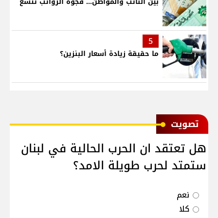
بين النائب والمواطن... فجوة الرواتب تتسع
5
ما حقيقة زيادة أسعار البنزين؟
ﺗﺼﻮﻳﺖ
هل تعتقد ان الحرب الحالية في لبنان
ستمتد لحرب طويلة الامد؟
نعم
كلا