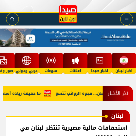
اخبار لبنان
اخبار صيدا
اعلانات
منوعات
عربي ودولي
صور وفي
آخر الأخبار
النائب والمواطن... فجوة الرواتب تتسع
ما حقيقة زيادة أسعار البن
لبنان
استحقاقات مالية مصيرية تنتظر لبنان في