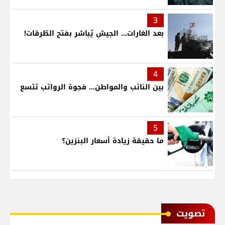
3
بعد الغارات... الجيش يُباشر بفتح الطّرقات!
4
بين النائب والمواطن... فجوة الرواتب تتسع
5
ما حقيقة زيادة أسعار البنزين؟
ﺗﺼﻮﻳﺖ