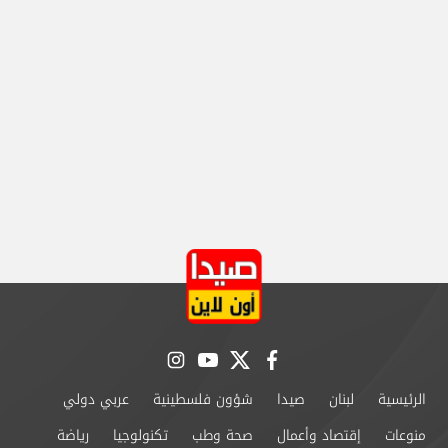
instagram
youtube
twitter
facebook
الرئيسية
لبنان
صيدا
شؤون فلسطينية
عربي دولي
منوعات
إقتصاد وأعمال
صحة وطب
تكنولوجيا
رياضة