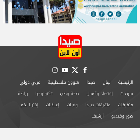
instagram
youtube
twitter
facebook
الرئيسية
لبنان
صيدا
شؤون فلسطينية
عربي دولي
منوعات
إقتصاد وأعمال
صحة وطب
تكنولوجيا
رياضة
متفرقات
متفرقات صيدا
وفيات
إعــلانات
إخترنا لكم
صور وفيديو
أرشيف
من نحن
سياسة الخصوصية
اتصل بنا