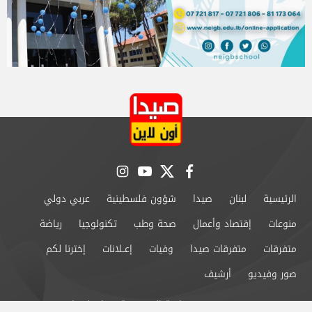
instagram
youtube
twitter
facebook
الرئيسية
لبنان
صيدا
شؤون فلسطينية
عربي دولي
منوعات
إقتصاد وأعمال
صحة وطب
تكنولوجيا
رياضة
متفرقات
متفرقات صيدا
وفيات
إعــلانات
إخترنا لكم
صور وفيديو
أرشيف
من نحن
سياسة الخصوصية
اتصل بنا