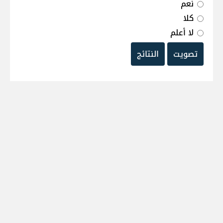
نعم
كلا
لا أعلم
تصويت
النتائج