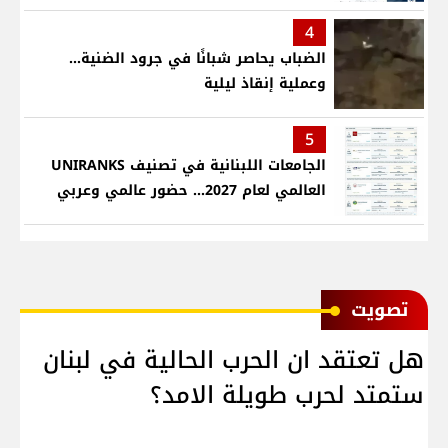
4
الضباب يحاصر شبانًا في جرود الضنية...
وعملية إنقاذ ليلية
5
الجامعات اللبنانية في تصنيف UNIRANKS
العالمي لعام 2027... حضور عالمي وعربي
ﺗﺼﻮﻳﺖ
هل تعتقد ان الحرب الحالية في لبنان
ستمتد لحرب طويلة الامد؟