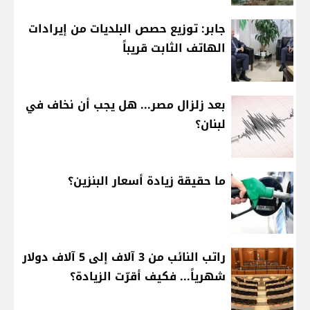
جابر: توزيع حصص البلديات من إيرادات
الهاتف الثابت قريباً
بعد زلزال مصر... هل يجب أن نخاف في
لبنان؟
ما حقيقة زيادة أسعار البنزين؟
راتب النائب من 3 آلاف إلى 5 آلاف دولار
شهرياً... فكيف أقرّت الزيادة؟