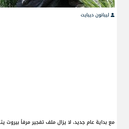
ليبانون ديبايت
مع بداية عام جديد، لا يزال ملف تفجير مرفأ بيروت يتص