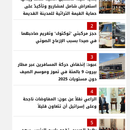
استعراض شامل لمشاريع وتأكيدٌ على
حماية القيمة التراثية للمدينة القديمة
2
حجز مركبتي 'توكتوك' وتغريم صاحبهما
في صيدا بسبب الإزعاج الصوتي
3
عبود: إنخفاض حركة المسافرين عبر مطار
بيروت 9 بالمئة في تموز وموسم الصيف
دون مستويات 2025
4
الراعي نقلاً عن عون: المفاوضات ناجحة
وعلى إسرائيل أن تتعاون قليلاً
5