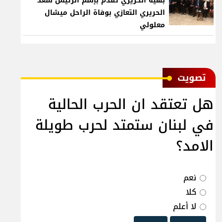
بهية الحريري تقدم بإسم الرئيس سعد
الحريري التعازي بوفاة الراحل ميشال
معلولي
ﺗﺼﻮﻳﺖ
هل تعتقد ان الحرب الحالية
في لبنان ستمتد لحرب طويلة
الامد؟
نعم
كلا
لا أعلم