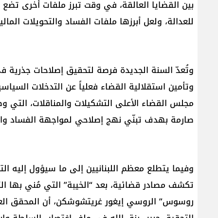
بين القضايا العالقة، في وقت تبرز ملفات أخرى تضع ال
للعدالة، ولعل أبرزها ملفات الفساد والتحويلات المالية
وتُعدّ السنة الجديدة فرصة لتحقيق إصلاحات جذرية ف
وتأمين استقلالية القضاء فعلياً عن التدخلات السياس
مجلس القضاء الأعلى التشكيلات والمناقلات، التي 
صارمة بهدف تبنّي نهج إصلاحي لمواجهة الفساد وا
وفيما يتطلع معظم اللبنانيين إلى ما سيؤول إليه ال
تكشف مصادر قضائية، بعد “الخيبة” التي مُني بها ال
روسوس” الروسي إيغور غريتشوشكن، أن المحقق العد
التحقيق حبيب رزق الله في ملف اغتصاب السلطة وإبر