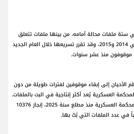
 ستة ملفات محالة أمامه، من بينها ملفات تتعلق
بالتفجيرات التي استهدفت الضاحية الجنوبية بين عامي 2014 و2015، وقد تقرر تسريعها خلال العام الجديد
 موقوفون منذ عشر سنوات.
م الأحيان إلى إبقاء موقوفين لفترات طويلة من دون
حكمة العسكرية يُعد أكثر إنتاجية في البت بالملفات.
فقد شهدت، مع تسلّم العميد وسيم فياض رئاسة المحكمة العسكرية منذ مطلع سنة 2025، إنجاز 10376