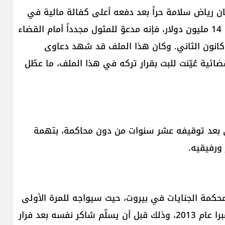
ن رياض سلامة حراً بعد دفعه أعلى كفالة مالية في
تاريخ القضاء اللبناني مقابل إخلاء سبيله، والتي بلغت 14 مليون دولار، فإنه مدعوّ للمثول مجدداً أمام القضاء
انون الثاني. وكان هذا الملف قد شهد دعاوى
ية عُيّنت للبت بقرار تركه في هذا الملف، ما عطّل
ي بعد توقيفه عشر سنوات من دون محاكمة، بتهمة
ورفيقيه.
حكمة الجنايات في بيروت، حيث سيواجه للمرة الأولى
الشيخ أحمد الأسير، بعد “افتراق” الرجلين منذ أحداث عبرا عام 2013، وذلك قبل أن يسلّم شاكر نفسه بعد فرار