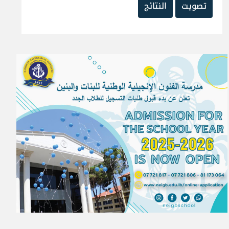
تصويت
النتائج