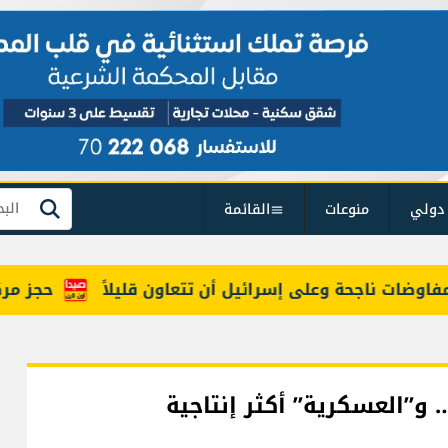
دولي
منوعات
القائمة
بحث
ت ناجحة وعلى إسرائيل أن تتعاون قليلاً
حجز مركبتي '
 و”العسكرية” أكثر إنتاجية