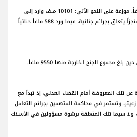
وبلغ رصيد الملفات في بداية العام الحالي 13399 ملفاً، موزعة على النحو الآتي: 10101 ملف وارد إلى
المحكمة، و10376 ملفاً خارجاً منها، بينها 826 ملفاً منجزاً يتعلق بجرائم جنائية، فيما ورد 588 ملفاً جنائياً
ن تلك المعروضة أمام القضاء العدلي، إذ تبدأ مع
عيتر، وتستمر في محاكمة المتهمين بجرائم التعامل
، ولا سيما تلك المتعلقة برشوة مسؤولين في الأسلاك