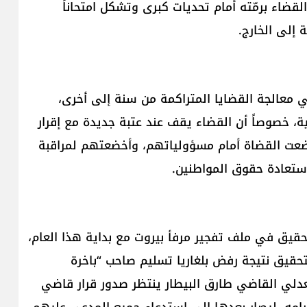
قضاء برمّته أمام تحديات كبرى وتشكل امتحاناً
 إلى الخارج.
ي معالجة القضايا المتراكمة من سنة إلى أخرى،
ية، خصوصاً أن القضاء يقف عند عتبة جديدة مع إقرار
وضعت القضاة أمام مسؤولياتهم، وأخضعتهم لمراقبة
ستعادة حقوق المواطنين.
تحقيق في ملف تفجير مرفأ بيروت مع بداية هذا العام،
تحقيق نتيجة رفض بلغاريا تسليم صاحب “باخرة
لي القاضي طارق البيطار ينتظر صدور قرار قاضي
امه، ليصار بعدها إلى استدعاء جميع المدعى عليهم