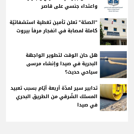
واعتداء جنسي على قاصر
"الصحّة" تعلن تأمين تغطية استشفائيّة
كاملة لمصابة في انفجار مرفأ بيروت
هل حان الوقت لتطوير الواجهة
البحرية في صيدا وإنشاء مرسى
سياحي حديث؟
تدابير سير لمدّة أربعة أيّام بسبب تعبيد
المسلك الشّرقي من الطريق البحري
في صيدا