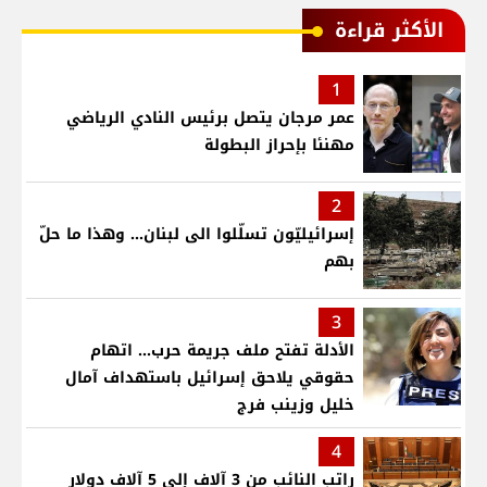
الأكثر قراءة
1
عمر مرجان يتصل برئيس النادي الرياضي
مهنئا بإحراز البطولة
2
إسرائيليّون تسلّلوا الى لبنان... وهذا ما حلّ
بهم
3
الأدلة تفتح ملف جريمة حرب... اتهام
حقوقي يلاحق إسرائيل باستهداف آمال
خليل وزينب فرج
4
راتب النائب من 3 آلاف إلى 5 آلاف دولار