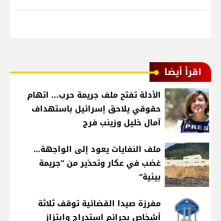
اقرأ أيضا
الأدلة تفتح ملف جريمة حرب... اتهام
حقوقي يلاحق إسرائيل باستهداف
آمال خليل وزينب فرج
ملف النفايات يعود إلى الواجهة…
غضب في عكار وتحذير من “جريمة
بيئية“
مفرزة صيدا القضائية توقف ثلاثة
أشخاص بجرائم استدراج وابتزاز