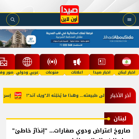
اخبار لبنان
اخبار صيدا
اعلانات
منوعات
عربي ودولي
صور وفي
آخر الأخبار
 آب يعود الى طبيعته... وهذا ما يُخبّئه الـ"ويك آند"!
إسرائيليّو
لبنان
صاروخ اعتراض ودوي صفارات… "إنذارٌ خاطئ"