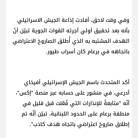
وفي وقت لاحق، أفادت إذاعة الجيش الاسرائيلي
بأنه بعد تحقيق أولي أجرته القوات الجوية تبيّن أنّ
الهدف المشتبه به الذي أُطلق الصاروخ الاعتراضي
باتجاهه في برعام كان أسراب طيور.
أكد المتحدث باسم الجيش الإسرائيلي أفيخاي
أدرعي، في منشور على حسابه عبر منصة "إكس"،
أنّه "متابعةً للإنذارات التي فُعّلت قبل قليل في
منطقة برعام على الحدود اللبنانية، تبيّن أنّه تم
إطلاق صاروخ اعتراضي باتجاه هدف كاذب".