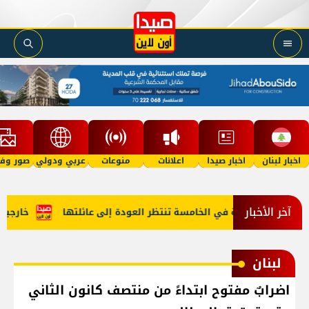
اخبار لبنان
اخبار صيدا
اعلانات
منوعات
عربي ودولي
صور وفي
آخر الأخبار
 "أمل"؟ طفلة في الخامسة تنتظر العودة إلى عائلتها
خارجية أمي
لبنان
اضرابٌ مفتوح ابتداءً من منتصف كانون الثاني