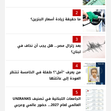
2
ما حقيقة زيادة أسعار البنزين؟
3
بعد زلزال مصر... هل يجب أن نخاف في
لبنان؟
4
من يعرف "أمل"؟ طفلة في الخامسة تنتظر
العودة إلى عائلتها
5
الجامعات اللبنانية في تصنيف UNIRANKS
العالمي لعام 2027... حضور عالمي وعربي