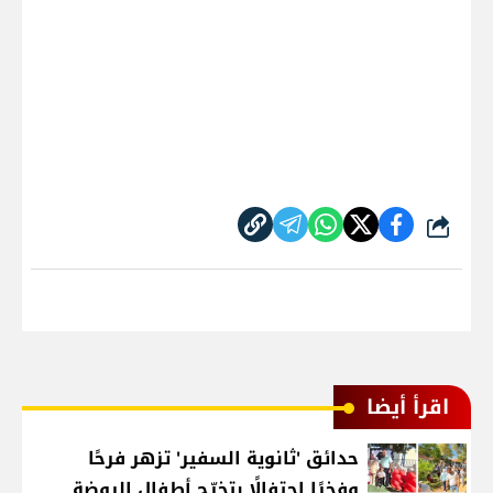
شارك
اقرأ أيضا
حدائق 'ثانوية السفير' تزهر فرحًا
وفخرًا احتفالًا بتخرّج أطفال الروضة