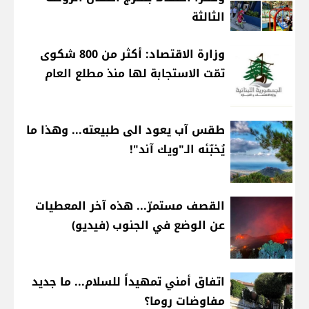
الثالثة
وزارة الاقتصاد: أكثر من 800 شكوى
تمّت الاستجابة لها منذ مطلع العام
طقس آب يعود الى طبيعته... وهذا ما
يُخبّئه الـ"ويك آند"!
القصف مستمرّ... هذه آخر المعطيات
عن الوضع في الجنوب (فيديو)
اتفاق أمني تمهيداً للسلام... ما جديد
مفاوضات روما؟