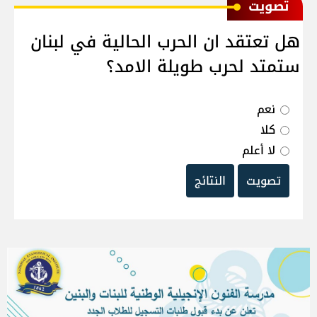
ﺗﺼﻮﻳﺖ
هل تعتقد ان الحرب الحالية في لبنان
ستمتد لحرب طويلة الامد؟
نعم
كلا
لا أعلم
تصويت
النتائج