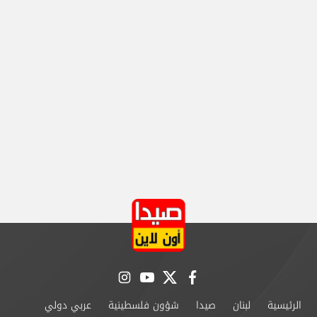
instagram
youtube
twitter
facebook
الرئيسية
لبنان
صيدا
شؤون فلسطينية
عربي دولي