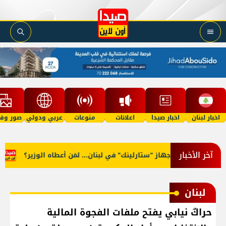
اخبار لبنان
اخبار صيدا
اعلانات
منوعات
عربي ودولي
صور وفي
آخر الأخبار
أوّل جهاز "ستارلينك" في لبنان... لمَن أعطاه الوزير؟
اتحا
لبنان
حراكٌ نيابي يفتح ملفات الفجوة المالية