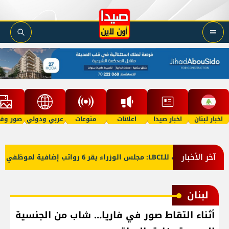
اخبار لبنان
اخبار صيدا
اعلانات
منوعات
عربي ودولي
صور وفي
آخر الأخبار
معلومات للـLBCI: مجلس الوزراء يقر 6 رواتب إضافية لموظفي القطاع العام وصرف الفروقات بأثر رجعي منذ آذار
لبنان
أثناء التقاط صور في فاريا… شاب من الجنسية