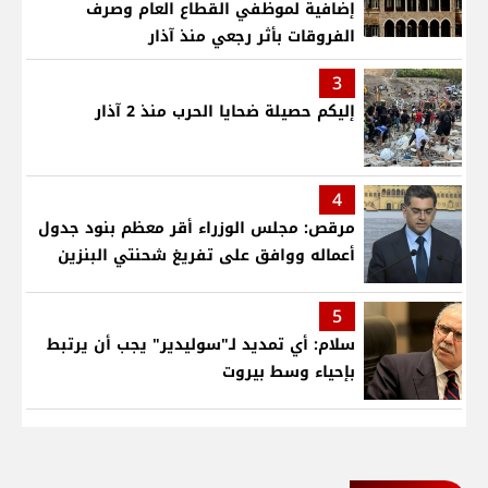
إضافية لموظفي القطاع العام وصرف
الفروقات بأثر رجعي منذ آذار
3
إليكم حصيلة ضحايا الحرب منذ 2 آذار
4
مرقص: مجلس الوزراء أقر معظم بنود جدول
أعماله ووافق على تفريغ شحنتي البنزين
5
سلام: أي تمديد لـ"سوليدير" يجب أن يرتبط
بإحياء وسط بيروت