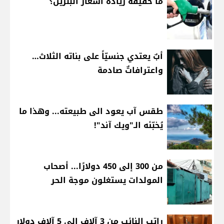
ما حقيقة زيادة أسعار البنزين؟
أبٌ يعتدي جنسيّاً على بناته الثلاث…
واعترافاتٌ صادمة
طقس آب يعود الى طبيعته... وهذا ما
يُخبّئه الـ"ويك آند"!
من 300 إلى 450 دولارًا... أصحاب
المولدات يستغلون موجة الحر
راتب النائب من 3 آلاف إلى 5 آلاف دولار