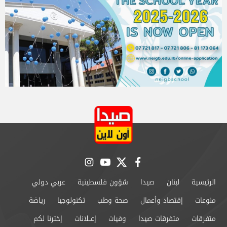
instagram
youtube
twitter
facebook
الرئيسية
لبنان
صيدا
شؤون فلسطينية
عربي دولي
منوعات
إقتصاد وأعمال
صحة وطب
تكنولوجيا
رياضة
متفرقات
متفرقات صيدا
وفيات
إعــلانات
إخترنا لكم