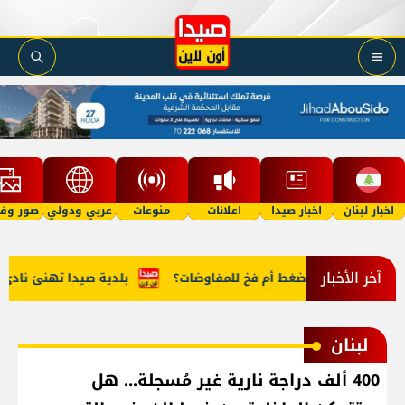
اخبار لبنان
اخبار صيدا
اعلانات
منوعات
عربي ودولي
صور وفي
آخر الأخبار
ئيلي... ورقة ضغط أم فخ للمفاوضات؟
بلدية صيدا تهنئ نادي الأهلي
لبنان
400 ألف دراجة نارية غير مُسجلة... هل