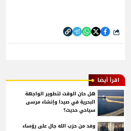
شارك
اقرأ أيضا
هل حان الوقت لتطوير الواجهة
البحرية في صيدا وإنشاء مرسى
سياحي حديث؟
وفد من حزب الله جال على رؤساء