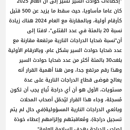
"إحصاءات حوادث السير تشير إلى أن العام 2025
كان عاما مأساويا، حيث سقط ما يزيد عن 500 قتيل
كأرقام أولية، وبالمقارنة مع العام 2024 هناك زيادة
نسبة 20 بالمئة في عدد القتلى"، لافتا إلى
أن"نسبة ضحايا الدراجات النارية مرتفعة مقارنة مع
عدد ضحايا حوادث السير بشكل عام، وبالارقام الأولية
بلغت30 بالمئة أكثر من عدد ضحايا حوادث السير
وهذا رقم مرتفع جدا، ومن هنا أهمية القرار أنه
يعالج فوضى قطاع الدراجات النارية على عدة
مستويات، الأول هو أن أي دراجة تُباع يجب أن تكون
مُسجلة، وجاء هذا القرار ليُحمّل أصحاب المحلات
وبائعي الدراجات النارية المسؤولية(في حال لم يتم
تسجيل دراجة)، ومُعاقبتهم وإلزامهم إعطاء خوذة
لصاحب الدراجة بهدف السلامة العامة".