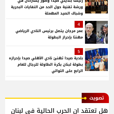
رئيسا بلديتي صيدا وصور يشاركان في
ورشة تقنية حول الحد من النفايات البحرية
وشباك الصيد المهملة
4
عمر مرجان يتصل برئيس النادي الرياضي
مهنئا بإحراز البطولة
5
بلدية صيدا تهنئ نادي الأهلي صيدا بإحرازه
بطولة لبنان بكرة الطاولة للرجال للعام
الرابع على التوالي
ﺗﺼﻮﻳﺖ
هل تعتقد ان الحرب الحالية في لبنان