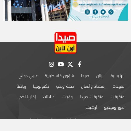
instagram
youtube
twitter
facebook
الرئيسية
لبنان
صيدا
شؤون فلسطينية
عربي دولي
منوعات
إقتصاد وأعمال
صحة وطب
تكنولوجيا
رياضة
متفرقات
متفرقات صيدا
وفيات
إعــلانات
إخترنا لكم
صور وفيديو
أرشيف
من نحن
سياسة الخصوصية
اتصل بنا
©2024 صيدا اون لاين All Rights Reserved.