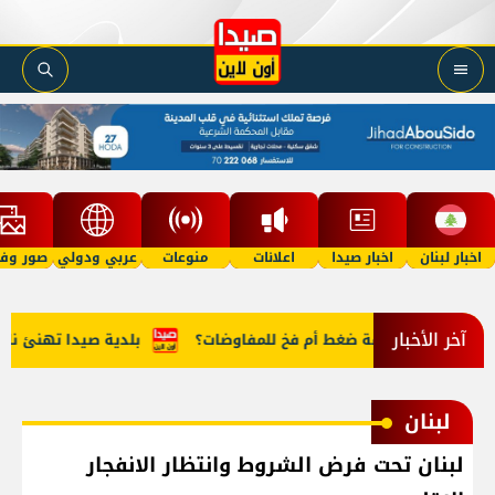
اخبار لبنان
اخبار صيدا
اعلانات
منوعات
عربي ودولي
صور وفي
آخر الأخبار
سرائيلي... ورقة ضغط أم فخ للمفاوضات؟
بلدية صيدا تهنئ نادي الأ
لبنان
لبنان تحت فرض الشروط وانتظار الانفجار