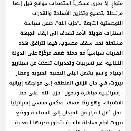
متوازٍ، إذ يجري عسكرياً استهداف مواقع قيل إنها
مرتبطة بتصنيع وتخزين الأسلحة والقدرات
اللوجستية التابعة لـ"حزب الله"، ضمن سياسة
استنزاف طويلة الأمد تهدف إلى إبقاء الجبهة
مشتعلة تحت سقف محسوب، فيما تترافق هذه
الضربات سياسياً مع حملة ضغط مركّزة على الدولة
اللبنانية، عبر تسريبات وتحذيرات تتحدّث عن سيناريو
اجتياح واسع يشمل البنى التحتية الحيوية ومطار
بيروت، في حال انزلاق المنطقة إلى مواجهة إيرانية
- إسرائيلية مباشرة ودخول "حزب الله" على خط
الاشتباك، وهو ربطٌ متعمّد يعكس مسعى إسرائيلياً
لنقل ثقل القرار من الميدان إلى السياسة ووضع
بيروت أمام معادلة قاسية تتجاوز قدرتها الفعلية