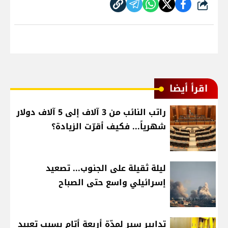
شارك
اقرأ أيضا
راتب النائب من 3 آلاف إلى 5 آلاف دولار
شهرياً... فكيف أقرّت الزيادة؟
ليلة ثقيلة على الجنوب... تصعيد
إسرائيلي واسع حتى الصباح
تدابير سير لمدّة أربعة أيّام بسبب تعبيد