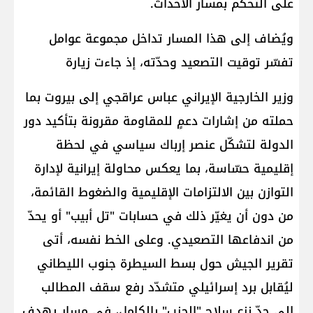
على التحكم بمسار الأحداث.
ويُضاف إلى هذا المسار تداخل مجموعة عوامل
تفسّر توقيت التصعيد وحدّته، إذ جاءت زيارة
وزير الخارجية الإيراني عباس عراقجي إلى بيروت بما
حملته من إشارات دعمٍ للمقاومة مقرونة بتأكيد دور
الدولة لتشكّل عنصر إرباك سياسي في لحظة
إقليمية حسّاسة، بما يعكس محاولة إيرانية لإدارة
التوازن بين الالتزامات الإقليمية والضغوط القائمة،
من دون أن يغيّر ذلك في حسابات "تل أبيب" أو يحدّ
من اندفاعها التصعيدي. وعلى الخط نفسه، أتى
تقرير الجيش حول بسط السيطرة جنوب الليطاني
ليُقابل برد إسرائيلي متشدّد رفع سقف المطالب
إلى حدّ نزع سلاح "الحزب" بالكامل، في مسار يهدف