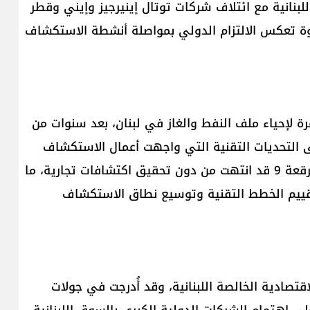
 الخالصة اللبنانية مع ائتلاف شركات توتال إينيرجيز وإيني وقطر
خطوة تعكس الالتزام الدولي بمواصلة أنشطة الاستكشاف
 لإحياء ملف النفط والغاز في لبنان، بعد سنوات من
إلى التحديات التقنية التي واجهت أعمال الاستكشاف
في الرقع البحرية. وكانت أعمال الحفر السابقة في الرقعة 9 قد انتهت من دون تحقيق اكتشافات تجارية، ما
 تقييم الخطط التقنية وتوسيع نطاق الاستكشاف
طقة الاقتصادية الخالصة اللبنانية، وقد أُدرجت في جولات
 اهتمام الشركات الدولية الكبرى بالسوق اللبنانية،