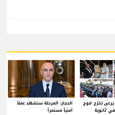
عى تخرّج 'فوج
الحجار: المرحلة ستشهد عملاً
في 'ثانوية
أمنياً مستمراً