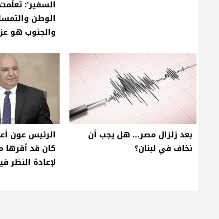
السفير': تعلّم
الوطن والتمسك 
والجنوب هو عزة
بعد زلزال مصر... هل يجب أن
الرئيس عون أعا
نخاف في لبنان؟
كان قد أقرها م
لإعادة النظر في