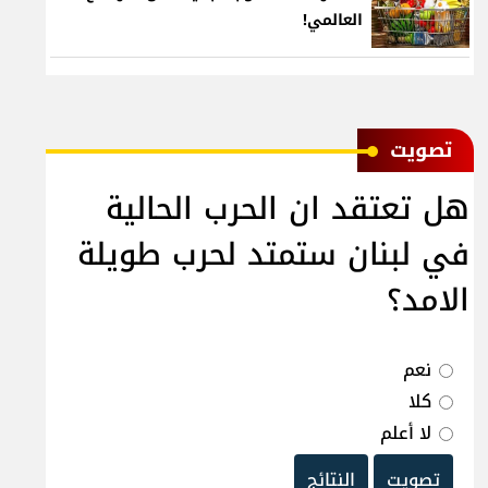
العالمي!
ﺗﺼﻮﻳﺖ
هل تعتقد ان الحرب الحالية
في لبنان ستمتد لحرب طويلة
الامد؟
نعم
كلا
لا أعلم
تصويت
النتائج