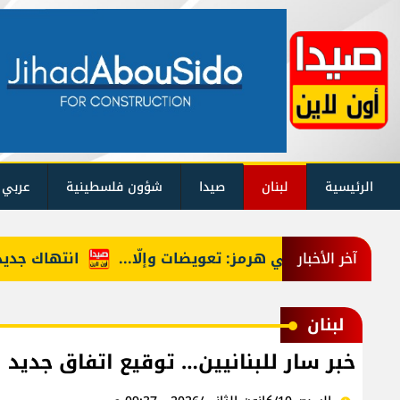
الرئيسية
لبنان
صيدا
شؤون فلسطينية
عربي 
ع السقف في هرمز: تعويضات وإلّا...
انتهاك جديد لاتفا
آخر الأخبار
لبنان
خبر سار للبنانيين… توقيع اتفاق جديد ل