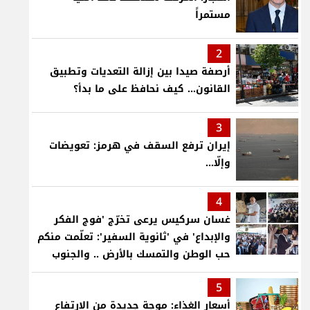
مستمراً
2
أرصفة صيدا بين إزالة التعديات وتطبيق
القانون... كيف نحافظ على ما بدأ؟
3
إيران ترفع السقف في هرمز: تعويضات
وإلّا...
4
غسان سركيس يرعى تخرّج 'فوج الفكر
والإبداع' في 'ثانوية السفير': تعلّمت منكم
حب الوطن والتمسك بالأرض .. والجنوب
هو عزة وكرامة لبنان
5
أسعار الغذاء: موجة جديدة من الارتفاع