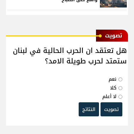
ﺗﺼﻮﻳﺖ
هل تعتقد ان الحرب الحالية في لبنان
ستمتد لحرب طويلة الامد؟
نعم
كلا
لا أعلم
تصويت
النتائج