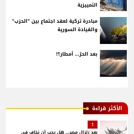
التمييزية
مبادرة تركية لعقد اجتماع بين "الحزب"
والقيادة السورية
بعد الحرّ... أمطار؟!
الأكثر قراءة
1
بعد زلزال مصر... هل يجب أن نخاف في