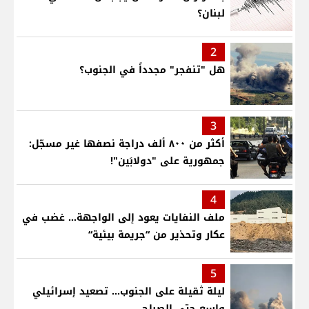
لبنان؟
2
هل "تنفجر" مجدداً في الجنوب؟
3
أكثر من ٨٠٠ ألف دراجة نصفها غير مسجّل:
جمهورية على "دولابَين"!
4
ملف النفايات يعود إلى الواجهة… غضب في
عكار وتحذير من “جريمة بيئية“
5
ليلة ثقيلة على الجنوب... تصعيد إسرائيلي
واسع حتى الصباح