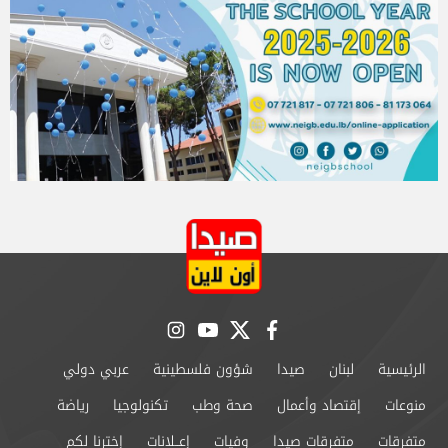
instagram
youtube
twitter
facebook
الرئيسية
لبنان
صيدا
شؤون فلسطينية
عربي دولي
منوعات
إقتصاد وأعمال
صحة وطب
تكنولوجيا
رياضة
متفرقات
متفرقات صيدا
وفيات
إعــلانات
إخترنا لكم