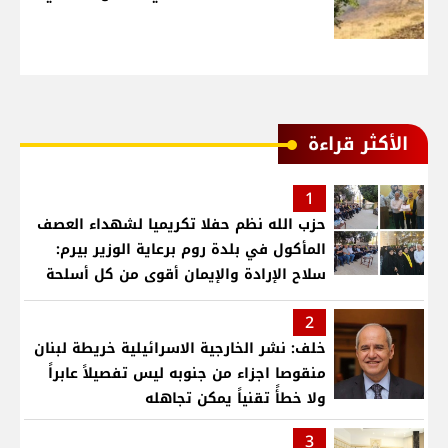
الأكثر قراءة
1
حزب الله نظم حفلا تكريميا لشهداء العصف
المأكول في بلدة روم برعاية الوزير بيرم:
سلاح الإرادة والإيمان أقوى من كل أسلحة
العالم .. ونريد الدولة التي تجمع اللبنانيين
2
خلف: نشر الخارجية الاسرائيلية خريطة لبنان
منقوصا اجزاء من جنوبه ليس تفصيلاً عابراً
ولا خطأً تقنياً يمكن تجاهله
3