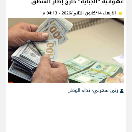
عشوائية "الجباية" خارج إطار المنطق
الأربعاء 14/كانون الثاني/2026 - 04:13 م
رنى سعرتي- نداء الوطن