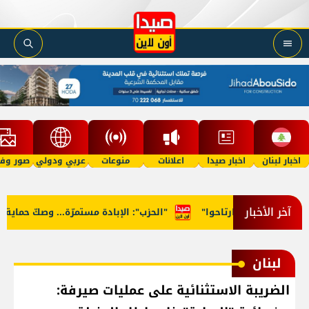
اخبار لبنان
اخبار صيدا
اعلانات
منوعات
عربي ودولي
صور وفي
آخر الأخبار
راء: "روحوا ارتاحوا"
"الحزب": الإبادة مستمرّة... وصكّ حماية من ال
لبنان
الضريبة الاستثنائية على عمليات صيرفة: