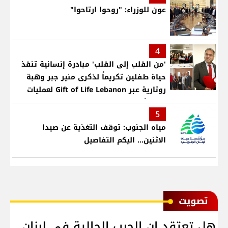
عون للوزراء: "روحوا ارتاحوا"
4
'من القلب إلى القلب' مبادرة إنسانية تنقذ
حياة طفلين تكريماً لذكرى منير جبر وهبة
روتارية عبر Gift of Life Lebanon لعمليات
قلب لأطفال في مستشفى حمود الجامعي
5
مياه الجنوب: توقف التغذية عن صيدا
الاثنين... اليكم التفاصيل
ﺗﺼﻮﻳﺖ
هل تعتقد ان الحرب الحالية في لبنان