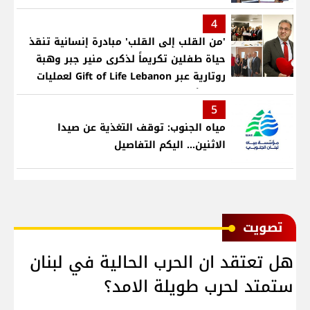
4
'من القلب إلى القلب' مبادرة إنسانية تنقذ
حياة طفلين تكريماً لذكرى منير جبر وهبة
روتارية عبر Gift of Life Lebanon لعمليات
قلب لأطفال في مستشفى حمود الجامعي
5
مياه الجنوب: توقف التغذية عن صيدا
الاثنين... اليكم التفاصيل
ﺗﺼﻮﻳﺖ
هل تعتقد ان الحرب الحالية في لبنان
ستمتد لحرب طويلة الامد؟