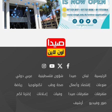
instagram
youtube
twitter
facebook
الرئيسية
لبنان
صيدا
شؤون فلسطينية
عربي دولي
منوعات
إقتصاد وأعمال
صحة وطب
تكنولوجيا
رياضة
متفرقات
متفرقات صيدا
وفيات
إعــلانات
إخترنا لكم
صور وفيديو
أرشيف