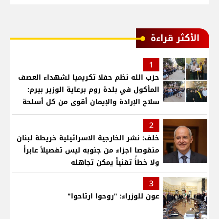
الأكثر قراءة
1
حزب الله نظم حفلا تكريميا لشهداء العصف
المأكول في بلدة روم برعاية الوزير بيرم:
سلاح الإرادة والإيمان أقوى من كل أسلحة
العالم .. ونريد الدولة التي تجمع اللبنانيين
2
خلف: نشر الخارجية الاسرائيلية خريطة لبنان
منقوصا اجزاء من جنوبه ليس تفصيلاً عابراً
ولا خطأً تقنياً يمكن تجاهله
3
عون للوزراء: "روحوا ارتاحوا"