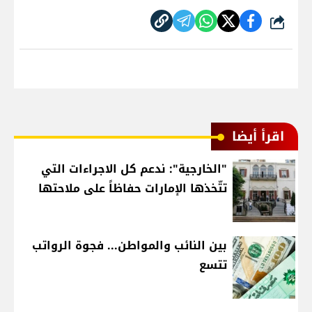
شارك
اقرأ أيضا
"الخارجية": ندعم كل الاجراءات التي
تتّخذها الإمارات حفاظاً على ملاحتها
بين النائب والمواطن... فجوة الرواتب
تتسع