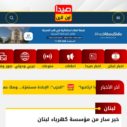
اخبار لبنان
اخبار صيدا
اعلانات
منوعات
عربي ودولي
صور وفي
آخر الأخبار
للوزراء: "روحوا ارتاحوا"
"الحزب": الإبادة مستمرّة... وصكّ حماية م
لبنان
خبر سار من مؤسسة كهرباء لبنان