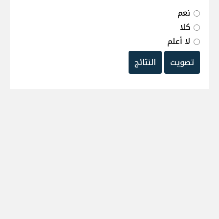
نعم
كلا
لا أعلم
تصويت
النتائج