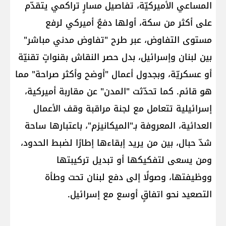
المساعي الأميركيّة، تفاصيل مسارٍ تراكمي يتقدّم
على أكثر من سكة، أولها دفعٌ أميركي لرفع
مستوى التفاوض، عبر طرح "تفاوض مدني مباشر"
بين لبنان وإسرائيل، بدل حصر النقاش بقنواتٍ تقنيّة
أو عسكريّة، وبجدول أعمال "أوضح وأكثر صراحة" مما
هو قائم. كما تحدّثت "المدن" عن مقاربة أميركية،
إسرائيلية تتعامل مع لجنة مراقبة وقف الأعمال
العدائية، المعروفة بـ"الميكانيزم"، باعتبارها ساحة
شدّ حبال، بين من يريد إبقاءها إطارًا لضبط الحدود،
ومن يسعى لتفكيكها أو تبديل تركيبتها
ووظيفتها، وصولًا إلى دفع لبنان تحت وطأة
التصعيد نحو اتفاقٍ أوسع مع إسرائيل.