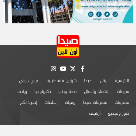
instagram
youtube
twitter
facebook
الرئيسية
لبنان
صيدا
شؤون فلسطينية
عربي دولي
منوعات
إقتصاد وأعمال
صحة وطب
تكنولوجيا
رياضة
متفرقات
متفرقات صيدا
وفيات
إعــلانات
إخترنا لكم
صور وفيديو
أرشيف
من نحن
سياسة الخصوصية
اتصل بنا