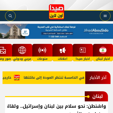
اخبار لبنان
اخبار صيدا
اعلانات
منوعات
عربي ودولي
صور وفي
آخر الأخبار
"أمل"؟ طفلة في الخامسة تنتظر العودة إلى عائلتها
خارجية أمي
لبنان
واشنطن: نحو سلام بين لبنان وإسرائيل.. ولقاءُ