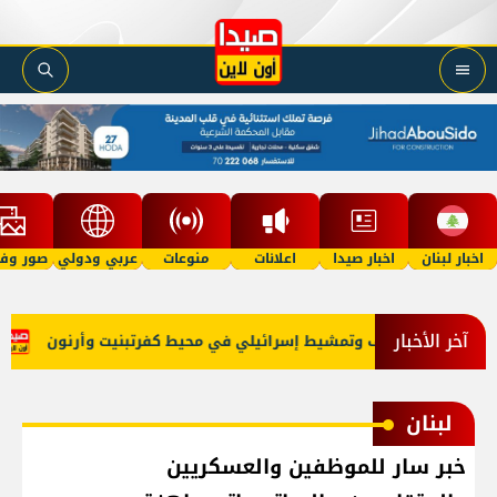
اخبار لبنان
اخبار صيدا
اعلانات
منوعات
عربي ودولي
صور وفي
آخر الأخبار
ل
قصف وتمشيط إسرائيلي في محيط كفرتبنيت وأرنون
ان
لبنان
خبر سار للموظفين والعسكريين