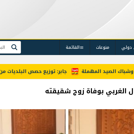
 دولي
منوعات
القائمة
بحث
بر: توزيع حصص البلديات من إيرادات الهاتف الثابت قريباً
ل الغربي بوفاة زوج شقيقته