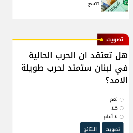
تتسع
ﺗﺼﻮﻳﺖ
هل تعتقد ان الحرب الحالية
في لبنان ستمتد لحرب طويلة
الامد؟
نعم
كلا
لا أعلم
تصويت
النتائج