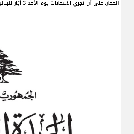
الحجار، على أن تجري الانتخابات يوم الأحد 3 أيّار للبنانيين غير المقيمين، والأحد 10 أيّار للمقيمين في لبنان.