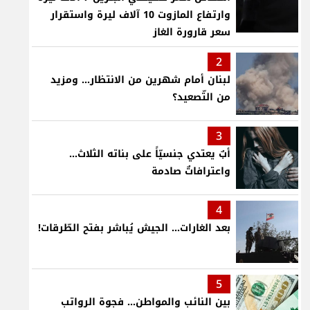
وارتفاع المازوت 10 آلاف ليرة واستقرار
سعر قارورة الغاز
2
لبنان أمام شهرين من الانتظار... ومزيد
من التّصعيد؟
3
أبٌ يعتدي جنسيّاً على بناته الثلاث…
واعترافاتٌ صادمة
4
بعد الغارات... الجيش يُباشر بفتح الطّرقات!
5
بين النائب والمواطن... فجوة الرواتب