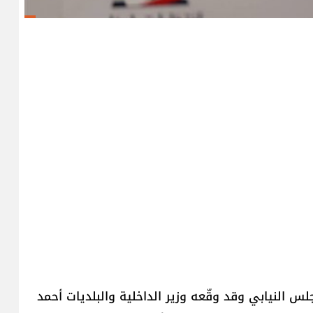
س النيابي وقد وقّعه وزير الداخلية والبلديات أحمد