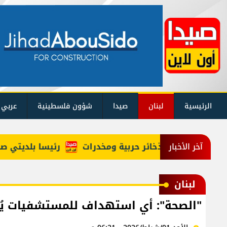
الرئيسية
لبنان
صيدا
شؤون فلسطينية
عربي 
رئيسا بلديتي صيدا 
آخر الأخبار
لبنان
"الصحة": أي استهداف للمستشفيات يُ