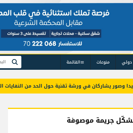
دولي
منوعات
القائمة
بحث
وصور يشاركان في ورشة تقنية حول الحد من النفايات البحري
شكّل جريمة موصوفة