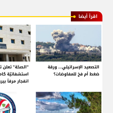
اقرأ أيضا
التصعيد الإسرائيلي... ورقة
"الصحّة" تعلن ت
ضغط أم فخ للمفاوضات؟
استشفائيّة كام
انفجار مرفأ بير