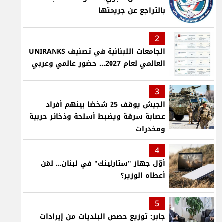
بالتراجع عن جريمتها
2
الجامعات اللبنانية في تصنيف UNIRANKS
العالمي لعام 2027... حضور عالمي وعربي
3
الجيش يوقف 25 شخصًا بينهم أفراد
عصابة سرقة ويضبط أسلحة وذخائر حربية
ومخدرات
4
أوّل جهاز "ستارلينك" في لبنان... لمَن
أعطاه الوزير؟
5
جابر: توزيع حصص البلديات من إيرادات