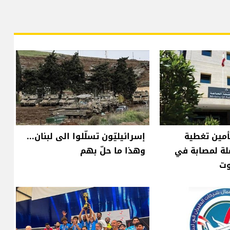
أمين تغطية
إسرائيليّون تسلّلوا الى لبنان...
لة لمصابة في
وهذا ما حلّ بهم
وت