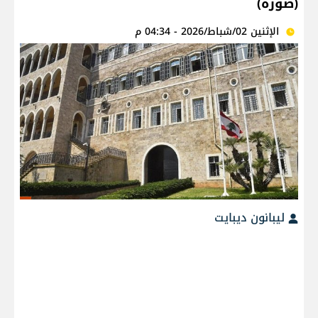
(صورة)
الإثنين 02/شباط/2026 - 04:34 م
ليبانون ديبايت