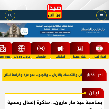
اخبار لبنان
اخبار صيدا
اعلانات
منوعات
عربي ودولي
صور وفي
آخر الأخبار
ت منكم حب الوطن والتمسك بالأرض .. والجنوب هو عزة وكرامة لبنان
لبنان
بمناسبة عيد مار مارون… مذكرة إقفال رسمية