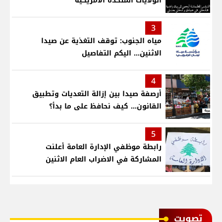
الولايات المتحدة الامريكية
3
مياه الجنوب: توقف التغذية عن صيدا
الاثنين... اليكم التفاصيل
4
أرصفة صيدا بين إزالة التعديات وتطبيق
القانون... كيف نحافظ على ما بدأ؟
5
رابطة موظفي الإدارة العامة أعلنت
المشاركة في الاضراب العام الاثنين
ﺗﺼﻮﻳﺖ