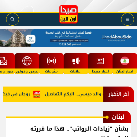
اخبار لبنان
اخبار صيدا
اعلانات
منوعات
عربي ودولي
صور وفي
آخر الأخبار
ين
وفاة والد ميسي... اليكم التفاصيل
زوجان في قبضة الأم
لبنان
بشأن "زيادات الرواتب".. هذا ما قررته