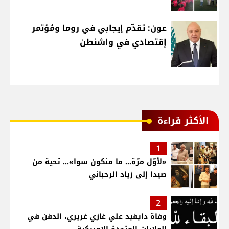
عون: تقدّم إيجابي في روما ومُؤتمر
إقتصادي في واشنطن
الأكثر قراءة
1
«لأوّل مرّة… ما منكون سوا»… تحية من
صيدا إلى زياد الرحباني
2
وفاة دايفيد علي غازي غريري، الدفن في