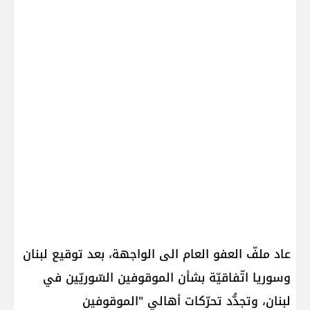
عاد ملفّ العفو العام الى الواجهة، بعد توقيع لبنان
وسوريا اتّفاقيّة بشأن الموقوفين السّوريّين في
لبنان، وتجدُّد تحرّكات أهالي "الموقوفين