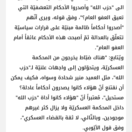
الى "حزب الله" وأصدروا الأحكام التعسّفيّة التي
تعيق العفو العام؟"، وفق قوله، ويرى أنّهم
"أصدروا أحكاماً ظالمة مبنيّة على قرارات سياسيّة
تتعلّق بالعدالة ثمّ أصبحت هذه الأحكام عائقاً أمام
العفو العام".
ويُتابع: "هناك ضبّاط يخرجون من المحكمة
العسكريّة، ويتحوّلون إلى واجهات علنيّة لـ"حزب
الله"، مثل العميد منير شحادة وسواه، فكيف يمكن
أن نقتنع أنّ هؤلاء كانوا يصدرون أحكاماً عادلة؟
مستحيل"، مُعتبراً أنّ "هؤلاء كانوا أداة "حزب الله"
داخل المحكمة العسكريّة ولا يزال كثر غيرهم
موجودين، وبالتّالي، لا ثقة بالقضاء العسكري"،
وفق قول الأيّوبي.