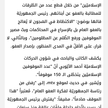
الإسلاميّين" من خلال قطع عدد من الطّرقات
للمطالبة بالعفو عن أبنائهم. رئيس الجمهوريّة
قالها بوضوح: "الاكتظاظ في السّجون لا يُعالج
بالعفو العام بل بالإسراع في المحاكمات وبتّ مصير
الموقوفين ورفع الظّلم عن المظلومين"، وبالتّالي، لا
قرار، على الأقلّ في المدى المنظور، بإصدار العفو.
يكشف الكاتب والباحث في شؤون الحركات
الإسلاميّة أحمد الأيّوبي أنّ "عدد الموقوفين
الإسلاميّين يتخطّى الـ 150 موقوفاً".
ويُشير، في حديث لموقع mtv، إلى "رفض من
رئاسة الجمهوريّة لفكرة العفو العام"، مُعتبراً "هذا
الموقف صادماً"، مضيفاً: "يفترض برئيس الجمهوريّة
أن يسير باتّجاه حلحلة ملفّات عالقة منذ سنوات