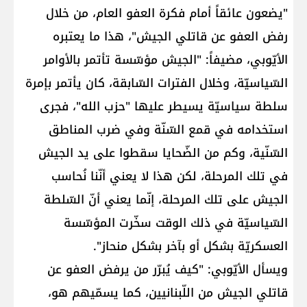
"يضعون عائقاً أمام فكرة العفو العام، من خلال
رفض العفو عن قاتلي الجيش"، هذا ما يعتبره
الأيّوبي، مضيفاً: "الجيش مؤسّسة تأتمر بالأوامر
السّياسيّة، وخلال الفترات السّابقة، كان يأتمر بإمرة
سلطة سياسيّة يسيطر عليها "حزب الله"، فجرى
استخدامه في قمع السّنّة وفي ضرب المناطق
السّنّية، وكم من الضّحايا سقطوا على يد الجيش
في تلك المرحلة، لكن هذا لا يعني أنّنا نُحاسب
الجيش على تلك المرحلة، إنّما يعني أنّ السّلطة
السّياسيّة في ذلك الوقت سخّرت المؤسّسة
العسكريّة بشكل أو بآخر بشكل منحاز".
ويسأل الأيّوبي: "كيف يُبرّر من يرفض العفو عن
قاتلي الجيش من اللّبنانيين، كما يسمّيهم هو،