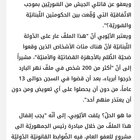
ويعفو عن قاتلي الجيش من السّوريّين بموجب
الاتّفاقيّة التي وُقِّعت بين الحكومتين اللّبنانيّة
والسّوريّة؟".
ويعتبر الأيّوبي أنّ "هذا الملفّ عار على الدّولة
اللّبنانيّة لأنّ هناك مئات الأشخاص الذين وقعوا
ضحيّة الظّلم بالأجهزة القضائيّة والأمنيّة"، مشيراً
إلى أنّ "أكثر من 200 شخص في ملفّ نهر البارد
خرجوا أبرياء، بعد أن قضوا في السجن حوالى 13
عاماً، من دون أن يحصلوا على أي تعويض ومن دون
أن يعتذر منهم أحد".
ما هو الحلّ؟ يلفت الأيّوبي، إلى أنّه "يجب إقفال
هذا الملفّ من خلال مبادرة رئيس الجمهوريّة الى
مشروع للعفو العام، فيه الضّوابط القانونيّة الدّوليّة