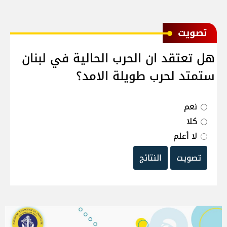
ﺗﺼﻮﻳﺖ
هل تعتقد ان الحرب الحالية في لبنان
ستمتد لحرب طويلة الامد؟
نعم
كلا
لا أعلم
تصويت
النتائج