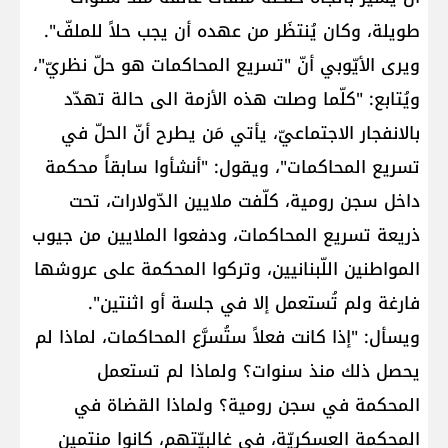
طويلة، وكان يُنتظَر من عهده أن يجب حلاً للملفّ".
ويرى الأيّوبي أنّ "تسريع المحاكمات هو حلّ نظريّ"،
ويُتابع: "كلّما وصلت هذه الأزمة الى حالة تهدّد
بالانفجار الاجتماعيّ، يأتي مَن يطرح أنّ الحلّ في
تسريع المحاكمات"، ويقول: "أنشأوا سابقاً محكمة
داخل سجن رومية، كلّفت ملايين الدّولارات، تحت
ذريعة تسريع المحاكمات، ودفعوا الملايين من جيوب
المواطنين اللّبنانيين، وتركوا المحكمة على عروشها
فارغة ولم تُستعمل إلا في جلسة أو اثنتين".
ويسأل: "إذا كانت فعلاً ستُسرَّع المحاكمات، لماذا لم
يحصل ذلك منذ سنوات؟ ولماذا لم تستعمل
المحكمة في سجن رومية؟ ولماذا القضاة في
المحكمة العسكريّة، في غالبيّتهم، كانوا منتمين