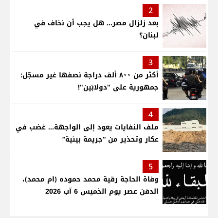
2
بعد زلزال مصر... هل يجب أن نخاف في
لبنان؟
3
أكثر من ٨٠٠ ألف دراجة نصفها غير مسجّل:
جمهورية على "دولابَين"!
4
ملف النفايات يعود إلى الواجهة… غضب في
عكار وتحذير من “جريمة بيئية“
5
وفاة الحاجة رقية محمد حموده (ام محمد)،
الدفن عصر يوم الخميس 6 آب 2026