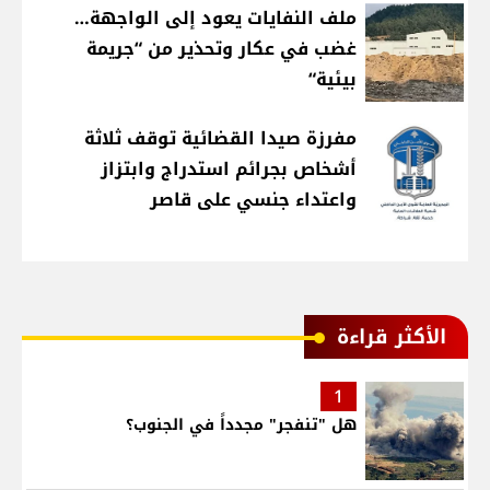
ملف النفايات يعود إلى الواجهة…
غضب في عكار وتحذير من “جريمة
بيئية“
مفرزة صيدا القضائية توقف ثلاثة
أشخاص بجرائم استدراج وابتزاز
واعتداء جنسي على قاصر
الأكثر قراءة
1
هل "تنفجر" مجدداً في الجنوب؟