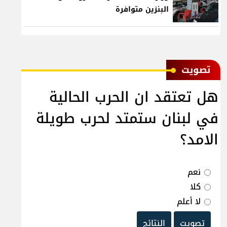
البنزين متوافرة
ﺗﺼﻮﻳﺖ
هل تعتقد ان الحرب الحالية
في لبنان ستمتد لحرب طويلة
الامد؟
نعم
كلا
لا أعلم
تصويت
النتائج