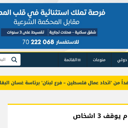
دولي
منوعات
القائمة
بحث
من 'اتحاد عمال فلسطين – فرع لبنان' برئاسة غسان البقاعي
ف 3 اشخاص