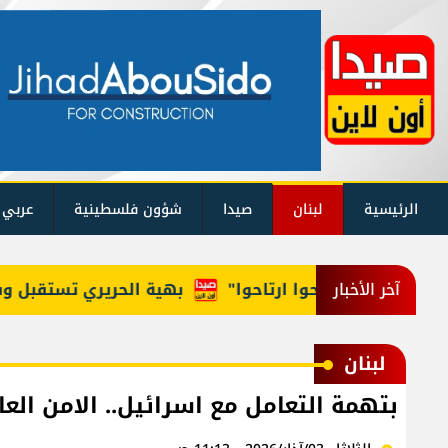
الرئيسية
لبنان
صيدا
شؤون فلسطينية
عربي 
للوزراء: "روحوا ارتاحوا"
بهية الحريري تستقبل وفداً 
آخر الأخبار
لبنان
بتهمة التعامل مع اسرائيل.. الامن العام يوق