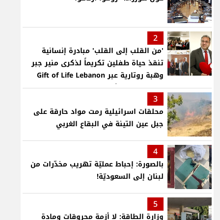
2
'من القلب إلى القلب' مبادرة إنسانية
تنقذ حياة طفلين تكريماً لذكرى منير جبر
وهبة روتارية عبر Gift of Life Lebanon
لعمليات قلب لأطفال في مستشفى حمود
3
الجامعي
محلقات اسرائيلية رمت مواد حارقة على
جبل عين التينة في البقاع الغربي
4
بالصورة: إحباط عمليّة تهريب مخدّرات من
لبنان إلى السعوديّة!
5
وزارة الطاقة: لا أزمة محروقات ومادة