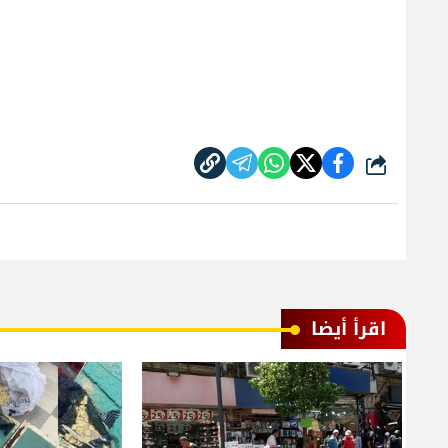
شارك
اقرأ أيضا