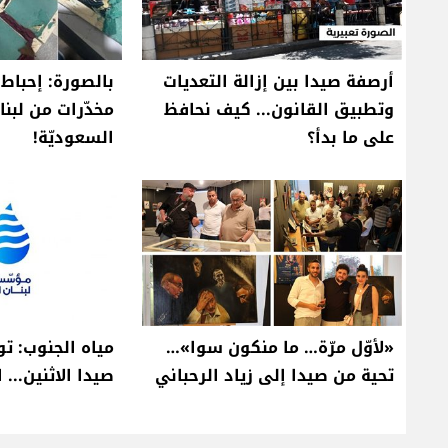
أرصفة صيدا بين إزالة التعديات
بالصورة: إحباط 
وتطبيق القانون... كيف نحافظ
مخدّرات من لبنا
على ما بدأ؟
السعوديّة!
«لأوّل مرّة… ما منكون سوا»…
مياه الجنوب: ت
تحية من صيدا إلى زياد الرحباني
صيدا الاثنين... 