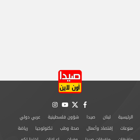
instagram
youtube
twitter
facebook
الرئيسية
لبنان
صيدا
شؤون فلسطينية
عربي دولي
منوعات
إقتصاد وأعمال
صحة وطب
تكنولوجيا
رياضة
متفرقات
متفرقات صيدا
وفيات
إعــلانات
إخترنا لكم