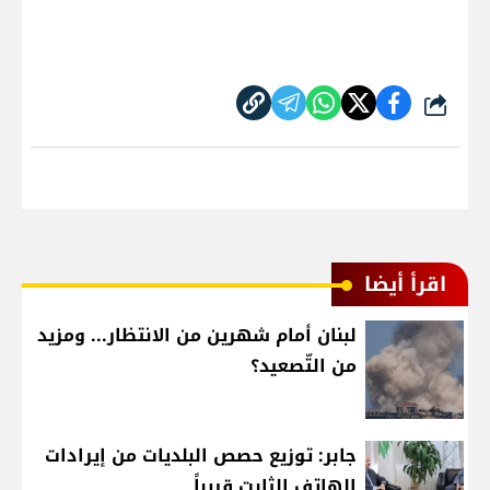
شارك
اقرأ أيضا
لبنان أمام شهرين من الانتظار... ومزيد
من التّصعيد؟
جابر: توزيع حصص البلديات من إيرادات
الهاتف الثابت قريباً