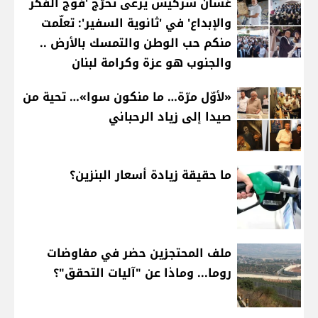
غسان سركيس يرعى تخرّج 'فوج الفكر
والإبداع' في 'ثانوية السفير': تعلّمت
منكم حب الوطن والتمسك بالأرض ..
والجنوب هو عزة وكرامة لبنان
«لأوّل مرّة… ما منكون سوا»… تحية من
صيدا إلى زياد الرحباني
ما حقيقة زيادة أسعار البنزين؟
ملف المحتجزين حضر في مفاوضات
روما... وماذا عن "آليات التحقق"؟