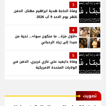
3
وفاة الحاجة هدية ابراهيم مهتار، الدفن
ظهر يوم الاحد 9 آب 2026
4
«لأوّل مرّة… ما منكون سوا»… تحية من
صيدا إلى زياد الرحباني
5
وفاة دايفيد علي غازي غريري، الدفن في
الولايات المتحدة الامريكية
ﺗﺼﻮﻳﺖ