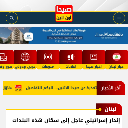
اخبار لبنان
اخبار صيدا
اعلانات
منوعات
عربي ودولي
صور وفي
آخر الأخبار
جنوب: توقف التغذية عن صيدا الاثنين... اليكم التفاصيل
«لأوّل مرّ
لبنان
إنذار إسرائيلي عاجل إلى سكان هذه البلدات