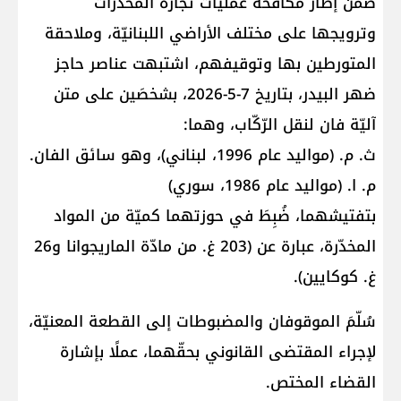
ضمن إطار مكافحة عمليّات تجارة المخدّرات
وترويجها على مختلف الأراضي اللبنانيّة، وملاحقة
المتورطين بها وتوقيفهم، اشتبهت عناصر حاجز
ضهر البيدر، بتاريخ 7-5-2026، بشخصَين على متن
آليّة فان لنقل الرّكّاب، وهما:
ث. م. (مواليد عام 1996، لبناني)، وهو سائق الفان.
م. ا. (مواليد عام 1986، سوري)
بتفتيشهما، ضُبِطَ في حوزتهما كميّة من المواد
المخدّرة، عبارة عن (203 غ. من مادّة الماريجوانا و26
غ. كوكايين).
سُلّمَ الموقوفان والمضبوطات إلى القطعة المعنيّة،
لإجراء المقتضى القانوني بحقّهما، عملًا بإشارة
القضاء المختص.