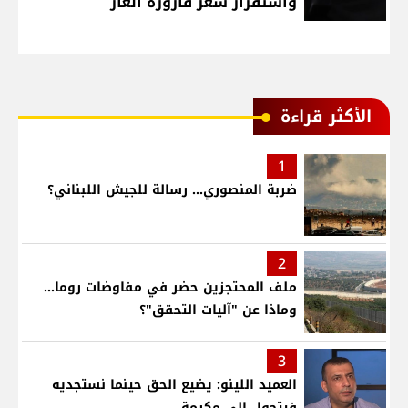
واستقرار سعر قارورة الغاز
الأكثر قراءة
1
ضربة المنصوري... رسالة للجيش اللبناني؟
2
ملف المحتجزين حضر في مفاوضات روما...
وماذا عن "آليات التحقق"؟
3
العميد اللينو: يضيع الحق حينما نستجديه
فيتحول الى مكرمة