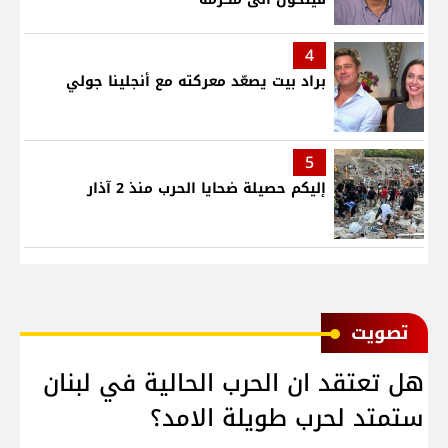
4
براد بيت يصعّد معركته مع أنجلينا جولي
5
إليكم حصيلة ضحايا الحرب منذ 2 آذار
ﺗﺼﻮﻳﺖ
هل تعتقد ان الحرب الحالية في لبنان
ستمتد لحرب طويلة الامد؟