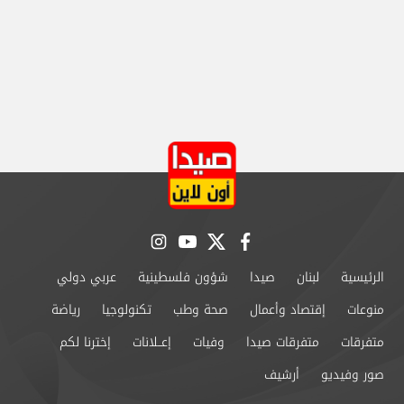
instagram
youtube
twitter
facebook
الرئيسية
لبنان
صيدا
شؤون فلسطينية
عربي دولي
منوعات
إقتصاد وأعمال
صحة وطب
تكنولوجيا
رياضة
متفرقات
متفرقات صيدا
وفيات
إعــلانات
إخترنا لكم
صور وفيديو
أرشيف