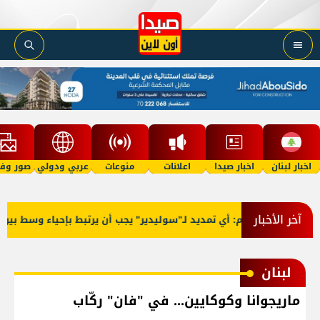
اخبار لبنان
اخبار صيدا
اعلانات
منوعات
عربي ودولي
صور وفي
آخر الأخبار
ية
سلام: أي تمديد لـ"سوليدير" يجب أن يرتبط بإحياء وسط بيروت
لبنان
ماريجوانا وكوكايين... في "فان" ركّاب