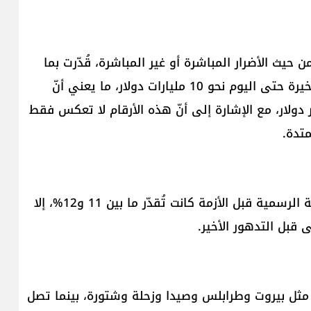
 حيث الأضرار المباشرة أو غير المباشرة، قُدّرت بما
بين 13 و14 مليار دولار، في حين بلغت كلفة الحرب الأخيرة حتى اليوم نحو 10 مليارات دولار، ما يعني أنّ
خسائر المتراكمة من الحربين يتجاوز 25 مليار دولار، مع الإشارة إلى أنّ هذه الأرقام لا تعكس فقط
متدة.
وفي ما يتعلق بملف البطالة، أوضح د. بواب أنّ النسبة الرسمية قبل الأزمة كانت تُقدّر ما بين 11 و12%، إلا
مثل بيروت وطرابلس وصيدا وزحلة وشتورة، بينما تصل