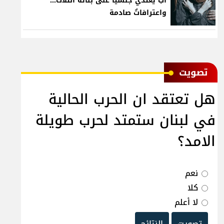
أبٌ يعتدي جنسيّاً على بناته الثلاث…
واعترافاتٌ صادمة
ﺗﺼﻮﻳﺖ
هل تعتقد ان الحرب الحالية
في لبنان ستمتد لحرب طويلة
الامد؟
نعم
كلا
لا أعلم
تصويت
النتائج