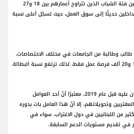
في المناطق الريفية إلى ما بين 40 و45%، خصوصًا بين فئة الشباب الذين تتراوح أعمارهم بين 18 و27
الداخلين حديثًا إلى سوق العمل، حيث تسجّل أعلى نسبة
ّ لبنان يشهد سنويًا تخرّج أكثر من 100 ألف طالب وطالبة من الجامعات في مختلف الاختصاصات،
وتابع بواب أنّ الوضع لا يبدو مرشحًا للعودة إلى ما كان عليه قبل عام 2019، معتبرًا أنّ أحد العوامل
مغتربين وتحويلاتهم، إلا أنّ هذا العامل بات بدوره
كثير من اللبنانيين في دول الاغتراب، سواء في
ر في تقديم مستويات الدعم السابقة.