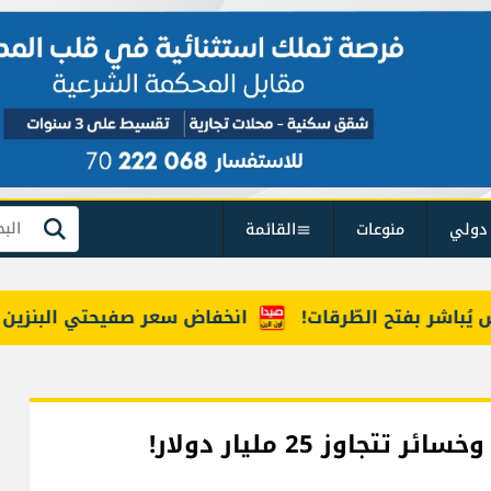
دولي
منوعات
القائمة
بحث
ر بفتح الطّرقات!
انخفاض سعر صفيحتي البنزين 7 آلاف ليرة وارتفاع المازوت 10 آلاف ليرة واستقرار سعر قارورة الغاز
اوز 25 مليار دولار!