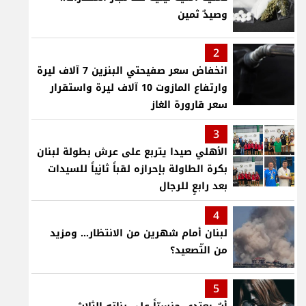
وصيدٌ ثمين
2
انخفاض سعر صفيحتي البنزين 7 آلاف ليرة
وارتفاع المازوت 10 آلاف ليرة واستقرار
سعر قارورة الغاز
3
الأهلي صيدا يتربع على عرش بطولة لبنان
بكرة الطاولة بإحرازه لقباً ثانٍياً للسيدات
بعد رابعٍ للرجال
4
لبنان أمام شهرين من الانتظار... ومزيد
من التّصعيد؟
5